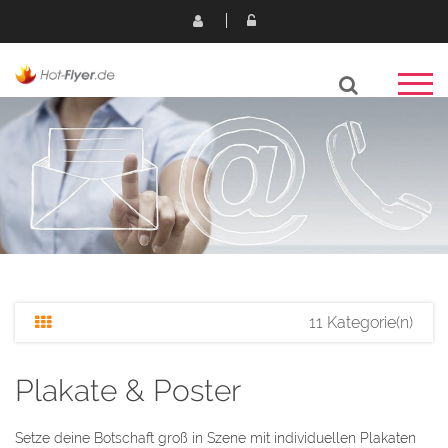
11 Kategorie(n)
Plakate & Poster
Setze deine Botschaft groß in Szene mit individuellen Plakaten