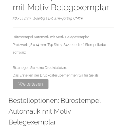
mit Motiv Belegexemplar
38 x 14 mm | 1-seitig | 1/0 s/w-farbig CMYK
Bürostempel Automatik mit Motiv Belegexemplar
Preiswert: 38 x 14 mm (Typ Shiny-842, eco-line) Stempelfarbe
schwarz
Bitte legen Sie keine Druckdatei an.
Das Erstellen der Druckdatei übernehmen wir für Sie als
exklusiven Service.
Weiterlesen
Bestelloptionen: Bürostempel
Automatik mit Motiv
Belegexemplar