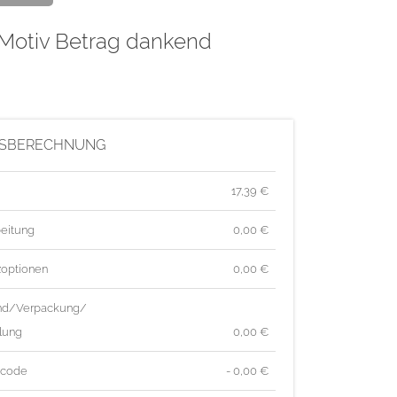
 Motiv Betrag dankend
ISBERECHNUNG
17,39
€
eitung
0,00 €
zoptionen
0,00 €
nd/Verpackung/
lung
0,00 €
tcode
- 0,00 €