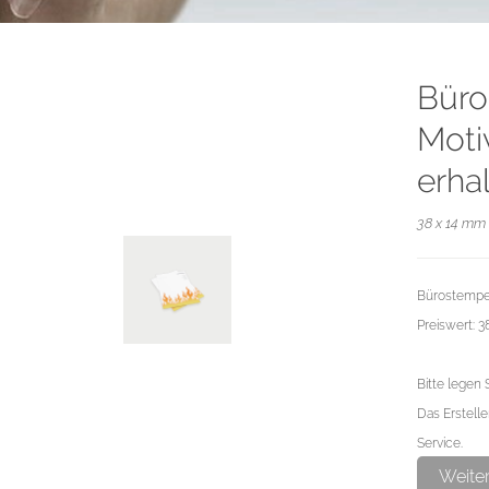
Büro
Moti
erha
38 x 14 mm 
Bürostempel
Preiswert: 
Bitte legen 
Das Erstelle
Service.
Weite