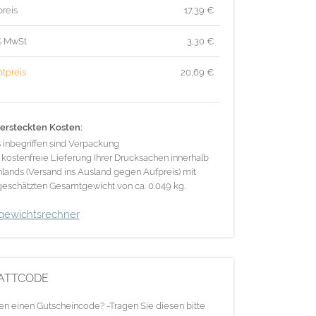
reis
17,39
€
% MwSt
3,30
€
tpreis
20,69
€
ersteckten Kosten:
s inbegriffen sind Verpackung
 kostenfreie Lieferung Ihrer Drucksachen innerhalb
lands (Versand ins Ausland gegen Aufpreis) mit
eschätzten Gesamtgewicht von ca. 0.049 kg.
gewichtsrechner
ATTCODE
en einen Gutscheincode? -Tragen Sie diesen bitte