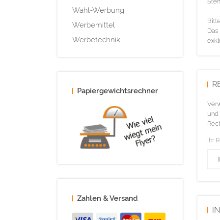
Ste
Wahl-Werbung
Bitt
Werbemittel
Das 
Werbetechnik
exkl
R
Papiergewichtsrechner
Verw
und 
Rech
Ihr 
Zahlen & Versand
I