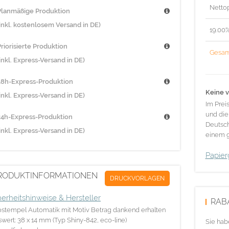
Nettop
Planmäßige Produktion
(inkl. kostenlosem Versand in DE)
19.00
riorisierte Produktion
Gesam
inkl. Express-Versand in DE)
48h-Express-Produktion
Keine v
inkl. Express-Versand in DE)
Im Prei
und die
24h-Express-Produktion
Deutsch
inkl. Express-Versand in DE)
einem g
Papier
RODUKTINFORMATIONEN
DRUCKVORLAGEN
herheitshinweise & Hersteller
RAB
stempel Automatik mit Motiv Betrag dankend erhalten
swert: 38 x 14 mm (Typ Shiny-842, eco-line)
Sie hab