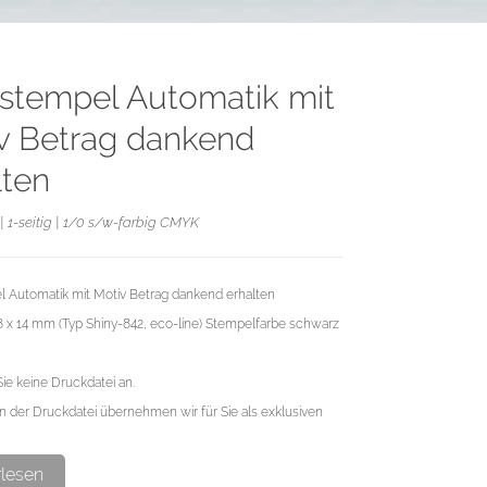
stempel Automatik mit
v Betrag dankend
lten
| 1-seitig | 1/0 s/w-farbig CMYK
 Automatik mit Motiv Betrag dankend erhalten
38 x 14 mm (Typ Shiny-842, eco-line) Stempelfarbe schwarz
Sie keine Druckdatei an.
n der Druckdatei übernehmen wir für Sie als exklusiven
rlesen