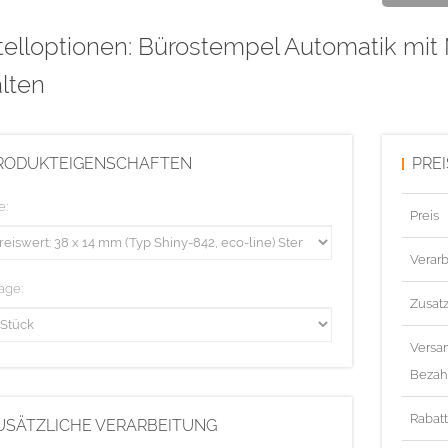
telloptionen: Bürostempel Automatik mit
lten
RODUKTEIGENSCHAFTEN
PRE
e:
Preis
Verarb
age:
Zusat
Versa
Bezah
Rabat
USÄTZLICHE VERARBEITUNG