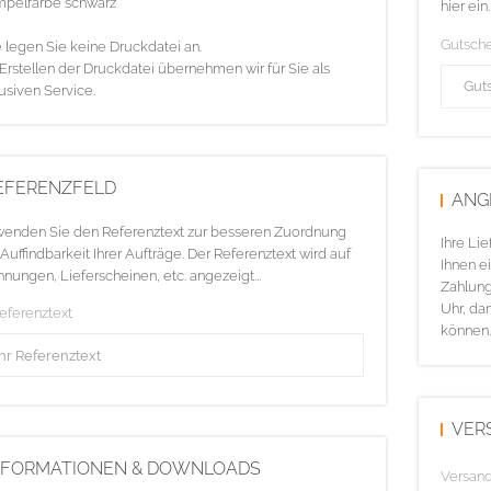
mpelfarbe schwarz
hier ein.
Gutsch
e legen Sie keine Druckdatei an.
Erstellen der Druckdatei übernehmen wir für Sie als
usiven Service.
EFERENZFELD
ANG
enden Sie den Referenztext zur besseren Zuordnung
Ihre Li
Auffindbarkeit Ihrer Aufträge. Der Referenztext wird auf
Ihnen ei
nungen, Lieferscheinen, etc. angezeigt...
Zahlung
Uhr, da
Referenztext
können.
VER
NFORMATIONEN & DOWNLOADS
Versan