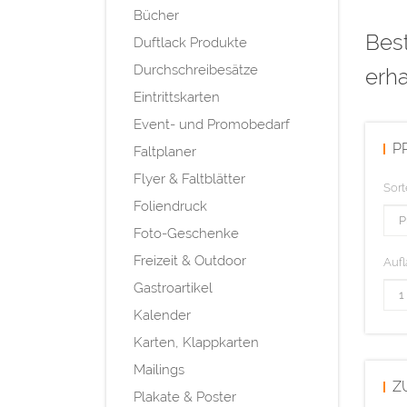
Bücher
Bes
Duftlack Produkte
Durchschreibesätze
erha
Eintrittskarten
Event- und Promobedarf
P
Faltplaner
Flyer & Faltblätter
Sort
Foliendruck
Foto-Geschenke
Freizeit & Outdoor
Aufl
Gastroartikel
Kalender
Karten, Klappkarten
Mailings
Z
Plakate & Poster