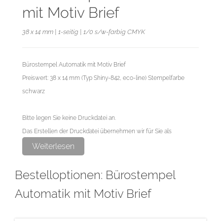
mit Motiv Brief
38 x 14 mm | 1-seitig | 1/0 s/w-farbig CMYK
Bürostempel Automatik mit Motiv Brief
Preiswert: 38 x 14 mm (Typ Shiny-842, eco-line) Stempelfarbe
schwarz
Bitte legen Sie keine Druckdatei an.
Das Erstellen der Druckdatei übernehmen wir für Sie als
exklusiven Service.
Weiterlesen
Bestelloptionen: Bürostempel
Automatik mit Motiv Brief