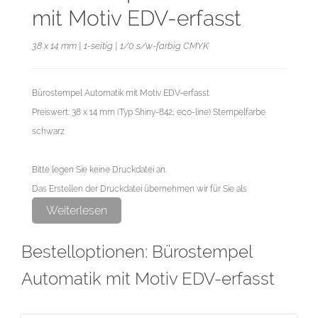
mit Motiv EDV-erfasst
38 x 14 mm | 1-seitig | 1/0 s/w-farbig CMYK
Bürostempel Automatik mit Motiv EDV-erfasst
Preiswert: 38 x 14 mm (Typ Shiny-842, eco-line) Stempelfarbe
schwarz
Bitte legen Sie keine Druckdatei an.
Das Erstellen der Druckdatei übernehmen wir für Sie als
exklusiven Service.
Weiterlesen
Bestelloptionen: Bürostempel
Automatik mit Motiv EDV-erfasst