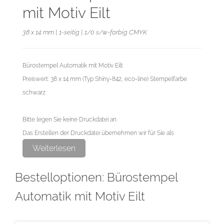
mit Motiv Eilt
38 x 14 mm | 1-seitig | 1/0 s/w-farbig CMYK
Bürostempel Automatik mit Motiv Eilt
Preiswert: 38 x 14 mm (Typ Shiny-842, eco-line) Stempelfarbe
schwarz
Bitte legen Sie keine Druckdatei an.
Das Erstellen der Druckdatei übernehmen wir für Sie als
exklusiven Service.
Weiterlesen
Bestelloptionen: Bürostempel
Automatik mit Motiv Eilt