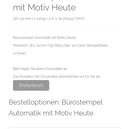
mit Motiv Heute
38 x 14 mm | 1-seitig | 1/0 s/w-farbig CMYK
Bürostempel Automatik mit Motiv Heute
Preiswert: 38 x 14 mm (Typ Shiny-842, eco-line) Stempelfarbe
schwarz
Bitte legen Sie keine Druckdatei an.
Das Erstellen der Druckdatei übernehmen wir für Sie als
exklusiven Service.
Weiterlesen
Bestelloptionen: Bürostempel
Automatik mit Motiv Heute