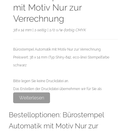
mit Motiv Nur zur
Verrechnung
38 x 14 mm | 1-seitig | 1/0 s/w-farbig CMYK
Bürostempel Automatik mit Motiv Nur zur Verrechnung
Preiswert: 38 x 14 mm (Typ Shiny-842, eco-line) Stempelfarbe
schwarz
Bitte legen Sie keine Druckdatei an.
Das Erstellen der Druckdatei übernehmen wir für Sie als
exklusiven Service.
Weiterlesen
Bestelloptionen: Bürostempel
Automatik mit Motiv Nur zur