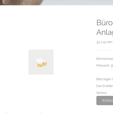
Büro
Anla
35 x 15 mm 
Bürostempel
Preiswert: 
Bitte legen 
Das Erstelle
Service.
Weite