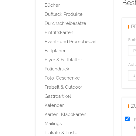
Best
Bücher
Duftlack Produkte
Durchschreibesätze
P
Eintrittskarten
Sort
Event- und Promobedarf
Faltplaner
Flyer & Faltblätter
Aufl
Foliendruck
Foto-Geschenke
Freizeit & Outdoor
Gastroartikel
Kalender
Z
Karten, Klappkarten
Mailings
Plakate & Poster