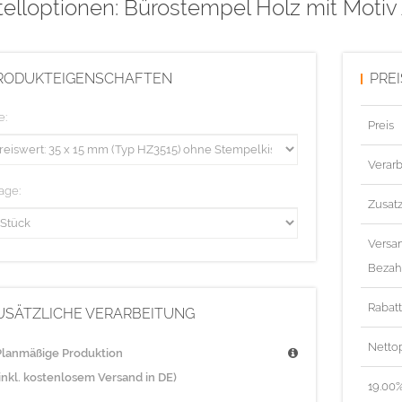
elloptionen: Bürostempel Holz mit Motiv
RODUKTEIGENSCHAFTEN
PRE
e:
Preis
Verarb
age:
Zusat
Versa
Bezah
Rabat
USÄTZLICHE VERARBEITUNG
Nettop
Planmäßige Produktion
(inkl. kostenlosem Versand in DE)
19.00