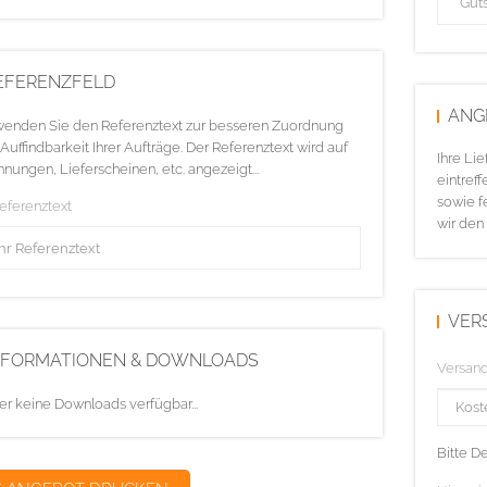
EFERENZFELD
ANG
enden Sie den Referenztext zur besseren Zuordnung
Auffindbarkeit Ihrer Aufträge. Der Referenztext wird auf
Ihre Li
nungen, Lieferscheinen, etc. angezeigt...
eintreff
sowie f
Referenztext
wir den
VER
NFORMATIONEN & DOWNLOADS
Versan
er keine Downloads verfügbar...
Bitte D