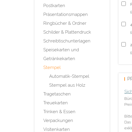
P
Postkarten
(
Präsentationsmappen
Ringbücher & Ordner
Schilder & Plattendruck
(
Schreibtischunterlagen
Speisekarten und
(
Getränkekarten
Stempel
Automatik-Stempel
P
Stempel aus Holz
Sic
Tragetaschen
Büro
Treuekarten
Prei
Trinken & Essen
Bitt
Verpackungen
Das 
exkl
Visitenkarten