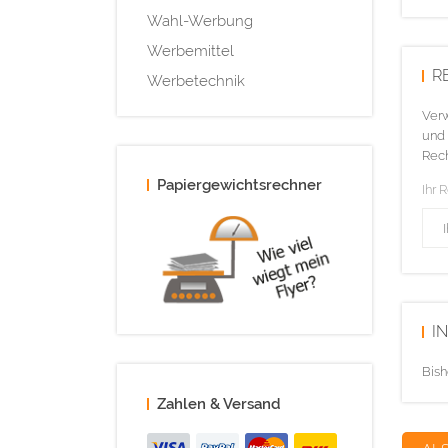
Wahl-Werbung
Werbemittel
R
Werbetechnik
Verw
und 
Rech
Papiergewichtsrechner
Ihr 
I
Bish
Zahlen & Versand