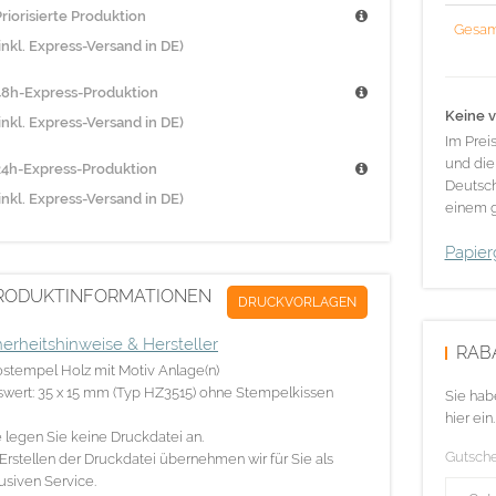
riorisierte Produktion
Gesam
inkl. Express-Versand in DE)
48h-Express-Produktion
Keine v
inkl. Express-Versand in DE)
Im Prei
und die
24h-Express-Produktion
Deutsch
inkl. Express-Versand in DE)
einem g
Papier
RODUKTINFORMATIONEN
DRUCKVORLAGEN
herheitshinweise & Hersteller
RAB
stempel Holz mit Motiv Anlage(n)
swert: 35 x 15 mm (Typ HZ3515) ohne Stempelkissen
Sie hab
hier ein.
e legen Sie keine Druckdatei an.
Gutsch
Erstellen der Druckdatei übernehmen wir für Sie als
usiven Service.