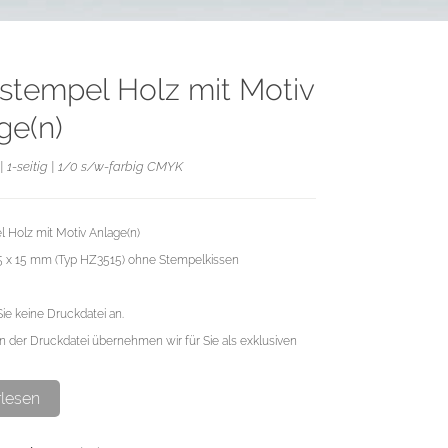
stempel Holz mit Motiv
ge(n)
| 1-seitig | 1/0 s/w-farbig CMYK
 Holz mit Motiv Anlage(n)
35 x 15 mm (Typ HZ3515) ohne Stempelkissen
Sie keine Druckdatei an.
n der Druckdatei übernehmen wir für Sie als exklusiven
rlesen