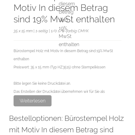
Motiv In diesem Betrag
sind 19% MwSt enthalten
35 x 15 mm | 1-seitig | 1/0 s/w-farbig CMYK
Bürostempel Holz mit Motiv In diesem Betrag sind 19% MwSt
enthalten
Preiswert: 35 x 15 mm (Typ HZ3515) ohne Stempelkissen
Bitte legen Sie keine Druckdatei an.
Das Erstellen der Druckdatei übernehmen wir für Sie als
exklusiven Service.
Weiterlesen
Bestelloptionen: Bürostempel Holz
mit Motiv In diesem Betrag sind