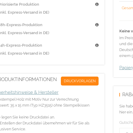
riorisierte Produktion
Gesam
inkl. Express-Versand in DE)
48h-Express-Produktion
Keine v
inkl. Express-Versand in DE)
Im Prei
und die
24h-Express-Produktion
Deutsch
inkl. Express-Versand in DE)
einem g
Papier
RODUKTINFORMATIONEN
DRUCKVORLAGEN
herheitshinweise & Hersteller
RAB
stempel Holz mit Motiv Nur zur Verrechnung
swert: 35 x 15 mm (Typ HZ3515) ohne Stempelkissen
Sie hab
hier ein.
e legen Sie keine Druckdatei an.
Gutsch
Erstellen der Druckdatei übernehmen wir für Sie als
usiven Service.