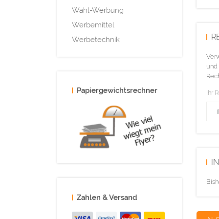
Wahl-Werbung
Werbemittel
R
Werbetechnik
Verw
und 
Rech
Papiergewichtsrechner
Ihr 
I
Bish
Zahlen & Versand