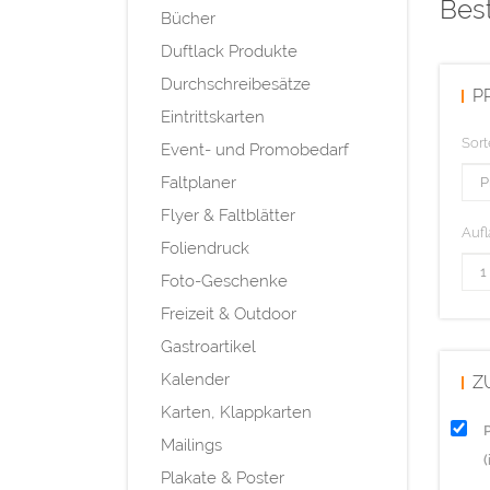
Best
Bücher
Duftlack Produkte
Durchschreibesätze
P
Eintrittskarten
Sort
Event- und Promobedarf
Faltplaner
Flyer & Faltblätter
Aufl
Foliendruck
Foto-Geschenke
Freizeit & Outdoor
Gastroartikel
Kalender
Z
Karten, Klappkarten
Mailings
Plakate & Poster