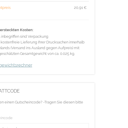
tpreis
20,91
€
ersteckten Kosten:
s inbegriffen sind Verpackung
 kostenfreie Lieferung Ihrer Drucksachen innerhalb
lands (Versand ins Ausland gegen Aufpreis) mit
eschätzten Gesamtgewicht von ca. 0.025 kg.
gewichtsrechner
ATTCODE
en einen Gutscheincode? -Tragen Sie diesen bitte
eincode