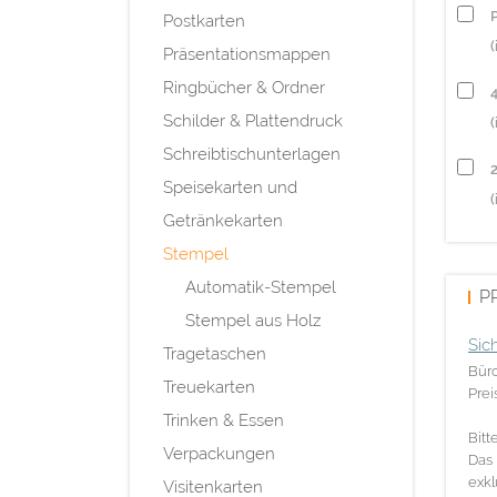
P
Postkarten
(
Präsentationsmappen
Ringbücher & Ordner
Schilder & Plattendruck
(
Schreibtischunterlagen
Speisekarten und
(
Getränkekarten
Stempel
Automatik-Stempel
P
Stempel aus Holz
Sic
Tragetaschen
Büro
Treuekarten
Prei
Trinken & Essen
Bitt
Verpackungen
Das 
exkl
Visitenkarten