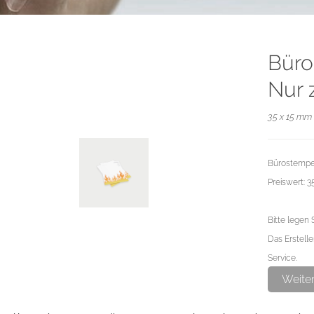
Büro
Nur 
35 x 15 mm 
Bürostempel
Preiswert: 
Bitte legen 
Das Erstelle
Service.
Weite