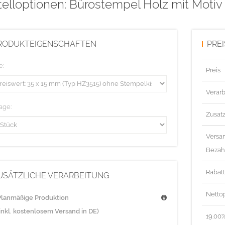
elloptionen: Bürostempel Holz mit Motiv
RODUKTEIGENSCHAFTEN
PRE
e:
Preis
Verarb
age:
Zusat
Versa
Bezah
Rabat
USÄTZLICHE VERARBEITUNG
Nettop
Planmäßige Produktion
(inkl. kostenlosem Versand in DE)
19.00