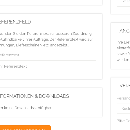
EFERENZFELD
ANG
enden Sie den Referenztext zur besseren Zuordnung
Auffindbarkeit Ihrer Aufträge. Der Referenztext wird auf
Ihre Li
nungen, Lieferscheinen, etc. angezeigt...
eintreff
sowie f
Referenztext
wir den
VER
NFORMATIONEN & DOWNLOADS
Versan
er keine Downloads verfügbar...
Bitte D