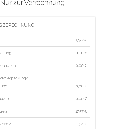
 Nur zur Verrechnung
ISBERECHNUNG
17,57
€
eitung
0,00 €
zoptionen
0,00 €
nd/Verpackung/
lung
0,00 €
tcode
- 0,00 €
reis
17,57
€
% MwSt
3,34
€