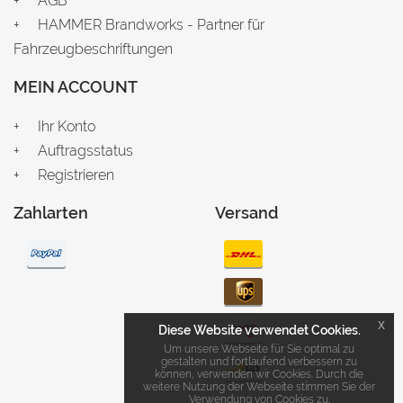
AGB
HAMMER Brandworks - Partner für
Fahrzeugbeschriftungen
MEIN ACCOUNT
Ihr Konto
Auftragsstatus
Registrieren
Zahlarten
Versand
x
Diese Website verwendet Cookies.
Um unsere Webseite für Sie optimal zu
gestalten und fortlaufend verbessern zu
können, verwenden wir Cookies. Durch die
weitere Nutzung der Webseite stimmen Sie der
Verwendung von Cookies zu.