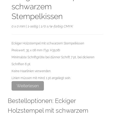
schwarzem
Stempelkissen
0 x 0 mm | 1-seitig | 1/0 s/w-farbig CMYK
Eckiger Holzstempel mit schwarzem Stempelkissen
Preiswert: 35 x 08 mm (Typ: H3508)
Minimalste Schriftgröße bei dünner Schrift 7 pt, bei dickeren
Schriften 6 pt.
Keine Haarlinien verwenden.
Linien müssen mit mind. 1 pt angelegt sein.
Beim Setzen rundum mind. 0,5 mm Platz zum Außenrand lassen.
Weiterlesen
Für eine optimale Qualität des Stempels benötigen wir bitte eine
Bestelloptionen: Eckiger
vektorisierte Druckdatei als PDF. Wenn Sie uns Ihre Druckdaten
hingegen als Bilddatei schicken, sollte diese mindestens 300 dpi
Holzstempel mit schwarzem
aufweisen. Alle Elemente, die Ihr Stempel enthalten soll, müssen