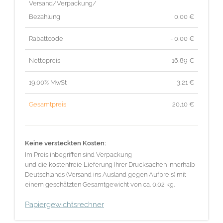
Versand/Verpackung/
Bezahlung
0,00 €
Rabattcode
- 0,00 €
Nettopreis
16,89
€
19.00% MwSt
3,21
€
Gesamtpreis
20,10
€
Keine versteckten Kosten:
Im Preis inbegriffen sind Verpackung
und die kostenfreie Lieferung Ihrer Drucksachen innerhalb
Deutschlands (Versand ins Ausland gegen Aufpreis) mit
einem geschätzten Gesamtgewicht von ca. 0.02 kg.
Papiergewichtsrechner