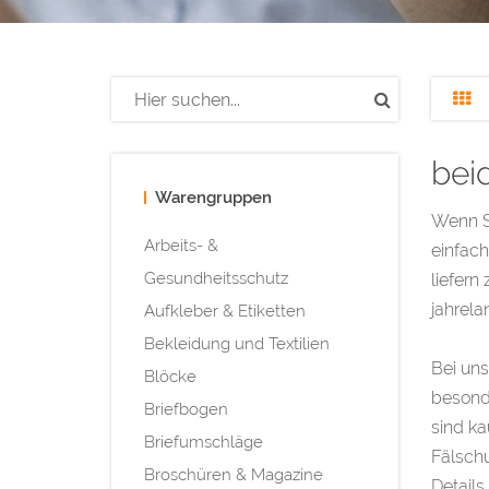
beid
Warengruppen
Wenn Si
Arbeits- &
einfach
Gesundheitsschutz
liefern
jahrela
Aufkleber & Etiketten
Bekleidung und Textilien
Bei uns
Blöcke
besonde
Briefbogen
sind ka
Briefumschläge
Fälschu
Broschüren & Magazine
Details 