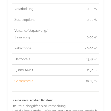
Verarbeitung
0,00 €
Zusatzoptionen
0,00 €
Versand/Verpackung/
Bezahlung
0,00 €
Rabattcode
- 0,00 €
Nettopreis
13,47
€
19.00% MwSt
2,56
€
Gesamtpreis
16,03
€
Keine versteckten Kosten:
Im Preis inbegriffen sind Verpackung
und die kostenfreie Lieferung Ihrer Drucksachen innerhalb