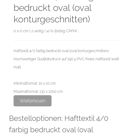
bedruckt oval (oval
konturgeschnitten)
0 x 0 cm | 1-seitig | 4/0-farbig CMYK
Hafttextil 4/0 farbig bedruckt oval (oval konturgeschnitten)
Hochwertiger Qualitätsdruck auf 190 µ PVC-freies Hafttextil weiß
matt
Minimalformat: 10 x 10 cm
Maximalformat: 130 x 1000 cm
Die Daten als pdf-Datei in CMYK mit 300 dpi anlegen.
Weiterlesen
Endformat: Ihr eigenes Wunschformat
Bestelloptionen: Hafttextil 4/0
Datenformat: Bitte umlaufend 3mm größer als das Endformat.
farbig bedruckt oval (oval
Bitte legen Sie für den Konturschnitt keine Konturlinie an. Das