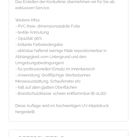
Das Erstellen der Konturlinie übernehmen wir für Sie als
exklusiven Service.
Weitere Infos:
- PVC-freie, dimensionsstabile Folie
- textile Anmutung
- Opazität: 96%
- brillante Farbwiedergabe
- ablösbar haftend (wenige Male repositionierbar in
Abhängigkeit vom Untergrund und den
Umgebungsbedingungen)
- für professionellen Einsatz im Innenbereich
- Anwendung: Großflächige Werbebanner,
Messeausstattung, Schaufenster etc
- hält auf allen glatten Oberflächen
- Brandschutzklasse: schwer entflammbar (B-s1,d0)
Diese Auflage wird im hochwertigen UV-Inkjetdruck
hergestellt.