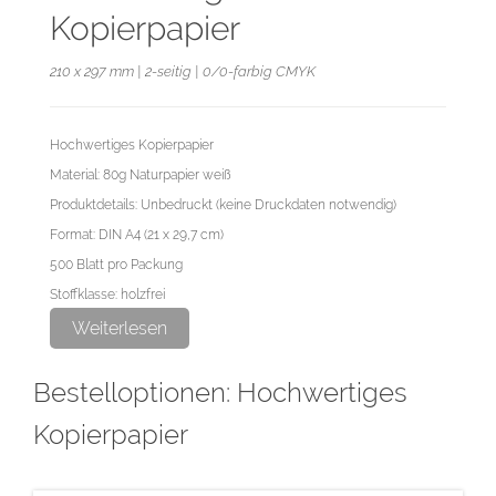
Kopierpapier
210 x 297 mm | 2-seitig | 0/0-farbig CMYK
Hochwertiges Kopierpapier
Material: 80g Naturpapier weiß
Produktdetails: Unbedruckt (keine Druckdaten notwendig)
Format: DIN A4 (21 x 29,7 cm)
500 Blatt pro Packung
Stoffklasse: holzfrei
Oberfläche: matt
Weiterlesen
Bestelloptionen: Hochwertiges
Kopierpapier