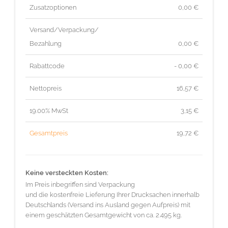
Zusatzoptionen
0,00 €
Versand/Verpackung/
Bezahlung
0,00 €
Rabattcode
- 0,00 €
Nettopreis
16,57
€
19.00% MwSt
3,15
€
Gesamtpreis
19,72
€
Keine versteckten Kosten:
Im Preis inbegriffen sind Verpackung
und die kostenfreie Lieferung Ihrer Drucksachen innerhalb
Deutschlands (Versand ins Ausland gegen Aufpreis) mit
einem geschätzten Gesamtgewicht von ca. 2.495 kg.