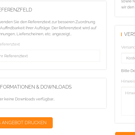
sowie f
wir den
EFERENZFELD
enden Sie den Referenztext zur besseren Zuordnung
Auffindbarkeit Ihrer Aufträge. Der Referenztext wird auf
VER
nungen, Lieferscheinen, etc. angezeigt...
Referenztext
Versan
Bitte D
Hinweis
NFORMATIONEN & DOWNLOADS
er keine Downloads verfügbar...
S ANGEBOT DRUCKEN