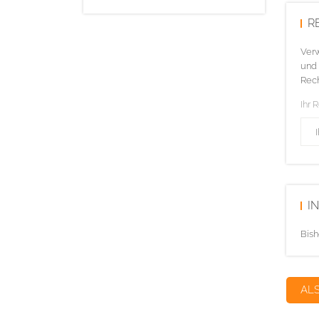
R
Verw
und 
Rech
Ihr 
I
Bish
AL