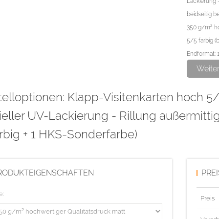
Lackierung -
beidseitig 
350 g/m² ho
5/5 farbig (
Endformat: 
Datenformat
Weite
elloptionen: Klapp-Visitenkarten hoch 5/5
Bitte den pa
und als Lac
ieller UV-Lackierung - Rillung außermitti
Überdrucken 
rbig + 1 HKS-Sonderfarbe)
Linienstärk
Die Visitenka
RODUKTEIGENSCHAFTEN
PRE
Diese Aufla
e:
Preis