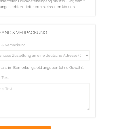
ehlerfreien Druckdateneingang bis 11:00 Uhr, damit
 angestrebten Liefertermin einhalten können.
SAND & VERPACKUNG
d & Verpackung
etails im Bemerkungsfeld angeben (ohne Gewähr):
-Text