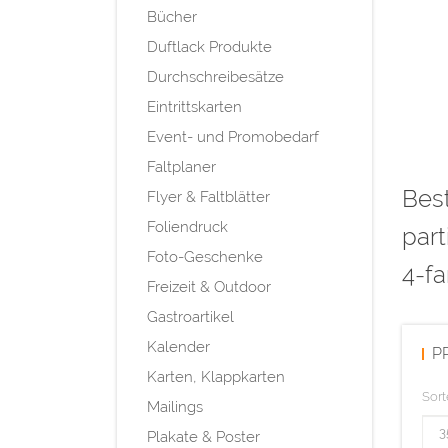
Bücher
Duftlack Produkte
Durchschreibesätze
Eintrittskarten
Event- und Promobedarf
Faltplaner
Best
Flyer & Faltblätter
Foliendruck
part
Foto-Geschenke
4-fa
Freizeit & Outdoor
Gastroartikel
Kalender
P
Karten, Klappkarten
Sort
Mailings
Plakate & Poster