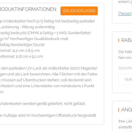
einem g
RODUKTINFORMATIONEN
DRUCKVORLAGEN
Papier
p-Visitenkarten hoch 5/5 farbig mit beidseitig partieller
ackierung - Rillung außermittig
seitig bedruckt (CMYK 4-farbig + 1 HKS-Sonderfarbe)
g/m² hochwertiger Qualitätsdruck matt
RAB
farbig (beidseitiger Druck)
ormat: 11,2 cm x 8,5 cm
Sie hab
nformat: 11,8 cm x 9,1 cm
hier ein.
Gutsch
e den partiellen UV-Lack als Volltonfarbe (100% Magenta)
gen und als Lack bezeichnen. Alle Flächen mit der Farbe
 müssen auf Überdrucken stehen, voll deckend sein
n Raster!) und eine Linienstärke von mindestens 1 Punkt
n.
Visitenkarten werden gerillt geliefert, nicht gefalzt.
ANG
e Auflage wird im hochwertigen Offsetdruck hergestellt.
Ihre Li
eintreff