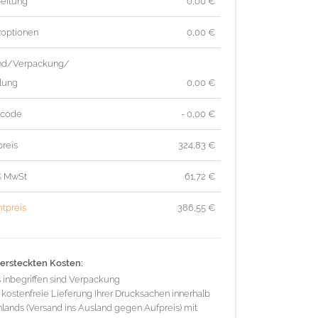
eitung
0,00 €
zoptionen
0,00 €
nd/Verpackung/
lung
0,00 €
tcode
- 0,00 €
reis
324,83
€
% MwSt
61,72
€
tpreis
386,55
€
ersteckten Kosten:
s inbegriffen sind Verpackung
 kostenfreie Lieferung Ihrer Drucksachen innerhalb
lands (Versand ins Ausland gegen Aufpreis) mit