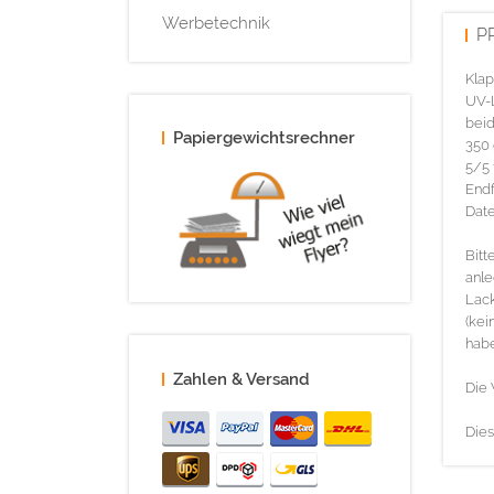
Werbetechnik
P
Klap
UV-L
beid
Papiergewichtsrechner
350 
5/5 
Endf
Date
Bitt
anle
Lack
(kei
habe
Zahlen & Versand
Die 
Dies