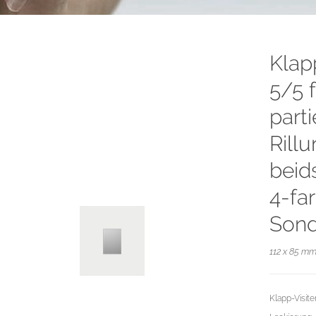
Klap
5/5 f
part
Rillu
beid
4-fa
Sond
112 x 85 mm
Klapp-Visite