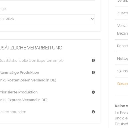
Verarb
age:
Zusat
Versa
Bezah
Rabat
USÄTZLICHE VERARBEITUNG
Nettop
ualitätskontrolle (von Experten empf.)
19.00
Planmäßige Produktion
(inkl. kostenlosem Versand in DE)
Gesam
riorisierte Produktion
inkl. Express-Versand in DE)
Keine v
Ecken abrunden
Im Prei
und die
Deutsch