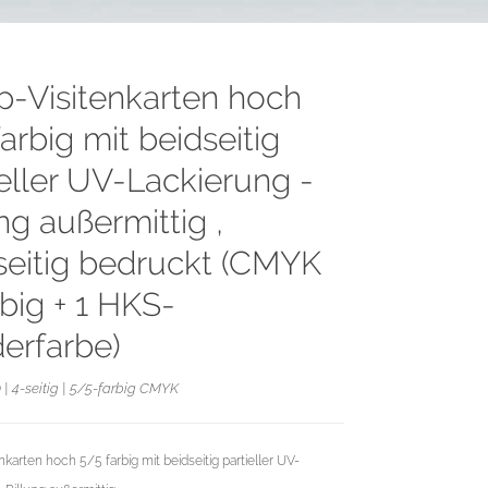
p-Visitenkarten hoch
arbig mit beidseitig
ieller UV-Lackierung -
ng außermittig ,
seitig bedruckt (CMYK
rbig + 1 HKS-
erfarbe)
 | 4-seitig | 5/5-farbig CMYK
nkarten hoch 5/5 farbig mit beidseitig partieller UV-