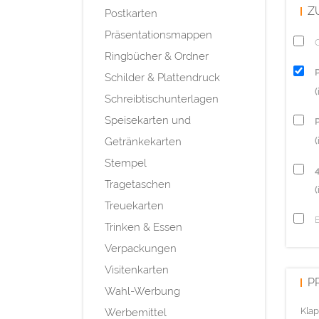
Z
Postkarten
Präsentationsmappen
Q
Ringbücher & Ordner
Schilder & Plattendruck
Schreibtischunterlagen
Speisekarten und
P
Getränkekarten
(
Stempel
Tragetaschen
(
Treuekarten
Trinken & Essen
Verpackungen
Visitenkarten
P
Wahl-Werbung
Klap
Werbemittel