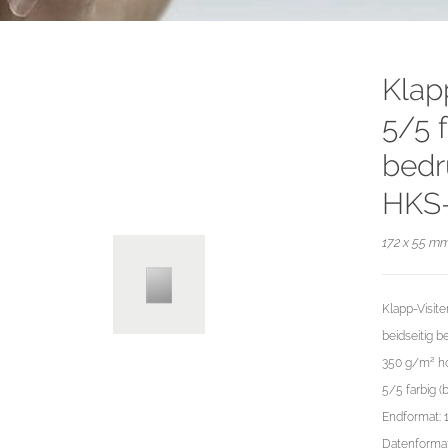
Klap
5/5 f
bedr
HKS-
172 x 55 mm
Klapp-Visite
beidseitig 
350 g/m² ho
5/5 farbig (
Endformat: 
Datenformat