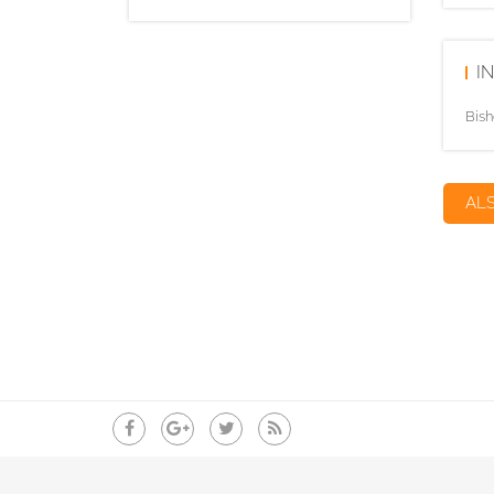
I
Bish
AL