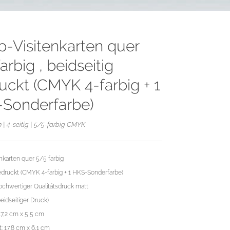
p-Visitenkarten quer
arbig , beidseitig
uckt (CMYK 4-farbig + 1
Sonderfarbe)
 | 4-seitig | 5/5-farbig CMYK
nkarten quer 5/5 farbig
bedruckt (CMYK 4-farbig + 1 HKS-Sonderfarbe)
chwertiger Qualitätsdruck matt
beidseitiger Druck)
17,2 cm x 5,5 cm
: 17,8 cm x 6,1 cm