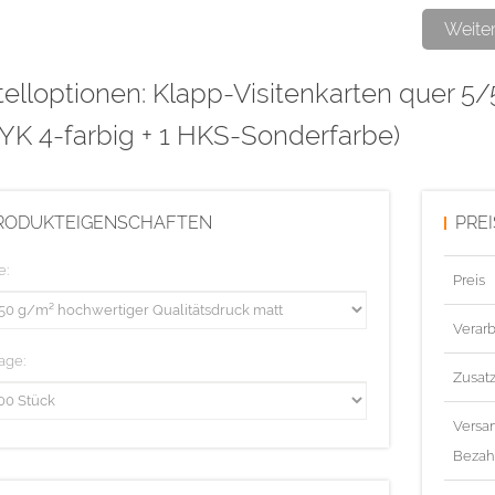
Weite
Die Visitenka
elloptionen: Klapp-Visitenkarten quer 5/5
Diese Aufla
YK 4-farbig + 1 HKS-Sonderfarbe)
RODUKTEIGENSCHAFTEN
PRE
e:
Preis
Verarb
age:
Zusat
Versa
Bezah