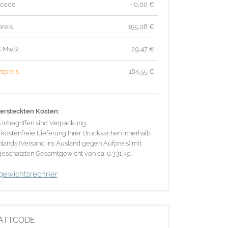
tcode
- 0,00 €
reis
155,08
€
% MwSt
29,47
€
tpreis
184,55
€
ersteckten Kosten:
s inbegriffen sind Verpackung
 kostenfreie Lieferung Ihrer Drucksachen innerhalb
lands (Versand ins Ausland gegen Aufpreis) mit
eschätzten Gesamtgewicht von ca. 0.331 kg.
gewichtsrechner
ATTCODE