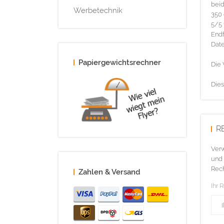
beid
Werbetechnik
350 
5/5 
Endf
Date
Papiergewichtsrechner
Die 
Dies
R
Verw
und 
Rech
Zahlen & Versand
Ihr 