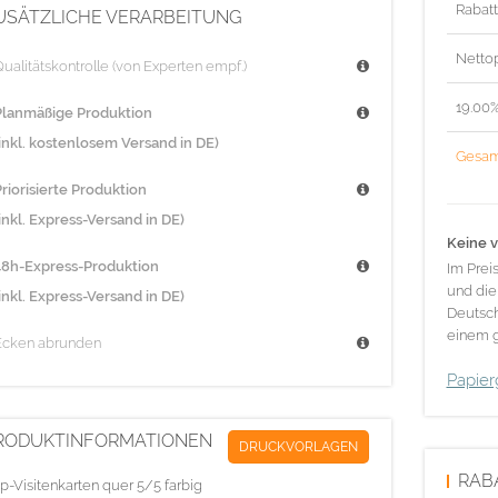
Rabat
USÄTZLICHE VERARBEITUNG
Nettop
ualitätskontrolle (von Experten empf.)
19.00
Planmäßige Produktion
(inkl. kostenlosem Versand in DE)
Gesam
riorisierte Produktion
inkl. Express-Versand in DE)
Keine v
48h-Express-Produktion
Im Prei
und die
inkl. Express-Versand in DE)
Deutsch
einem g
Ecken abrunden
Papier
RODUKTINFORMATIONEN
DRUCKVORLAGEN
RAB
p-Visitenkarten quer 5/5 farbig