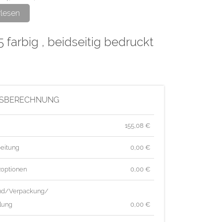
rlesen
rten werden gerillt geliefert, nicht gefalzt.
 farbig , beidseitig bedruckt
ge wird im hochwertigen Offsetdruck hergestellt.
ISBERECHNUNG
155,08
€
eitung
0,00 €
zoptionen
0,00 €
nd/Verpackung/
lung
0,00 €