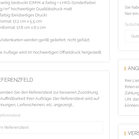
seitig bedruckt (CMYK 4-farbig + 1 HKS-Sonderfarbe)
Sie hab
g/m² hochwertiger Qualitätsdruck matt
hier ein.
farbig (beidseitiger Druck)
ormat: 17,2 cm x 5,5 cm
Gutsch
nformat: 17,8 cm x 6,1 cm
Visitenkarten werden gerillt geliefert, nicht gefalzt.
e Auflage wird im hochwertigen Offsetdruck hergestellt.
ANG
EFERENZFELD
Ihre Li
Ihnen ei
enden Sie den Referenztext zur besseren Zuordnung
Zahlung
Auffindbarkeit Ihrer Aufträge. Der Referenztext wird auf
Uhr, da
nungen, Lieferscheinen, etc. angezeigt...
können.
Referenztext
VER