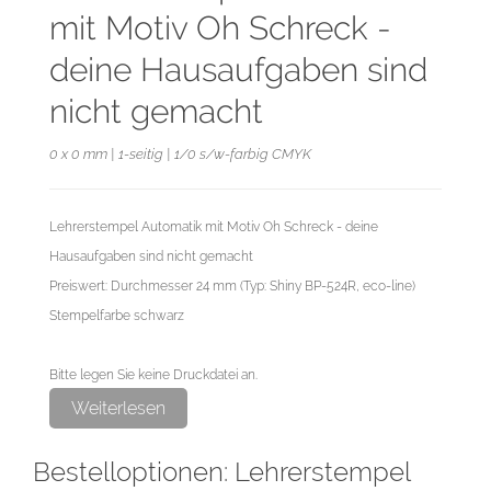
mit Motiv Oh Schreck -
deine Hausaufgaben sind
nicht gemacht
0 x 0 mm | 1-seitig | 1/0 s/w-farbig CMYK
Lehrerstempel Automatik mit Motiv Oh Schreck - deine
Hausaufgaben sind nicht gemacht
Preiswert: Durchmesser 24 mm (Typ: Shiny BP-524R, eco-line)
Stempelfarbe schwarz
Bitte legen Sie keine Druckdatei an.
Das Erstellen der Druckdatei übernehmen wir für Sie als
Weiterlesen
exklusiven Service.
Bestelloptionen: Lehrerstempel