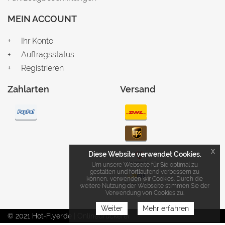
MEIN ACCOUNT
Ihr Konto
Auftragsstatus
Registrieren
Zahlarten
Versand
x
Diese Website verwendet Cookies.
Um unsere Webseite für Sie optimal zu
gestalten und fortlaufend verbessern zu
können, verwenden wir Cookies. Durch die
weitere Nutzung der Webseite stimmen Sie der
Verwendung von Cookies zu.
Weiter
Mehr erfahren
© 2021 Hot-Flyer.de | Onlinedruckerei