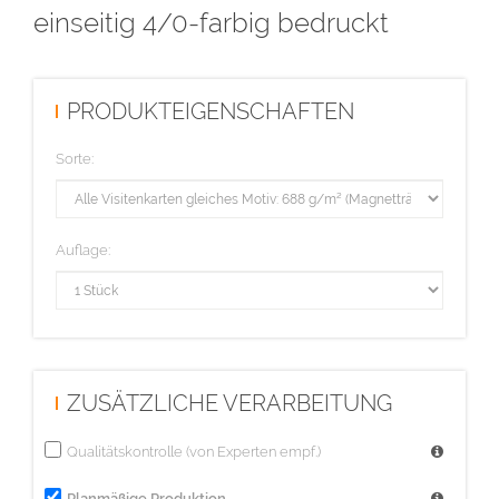
einseitig 4/0-farbig bedruckt
Endformat: 55 x 85 mm
Datenformat: 61 x 91 mm
PRODUKTEIGENSCHAFTEN
Sorte:
Auflage:
ZUSÄTZLICHE VERARBEITUNG
Qualitätskontrolle (von Experten empf.)
Planmäßige Produktion