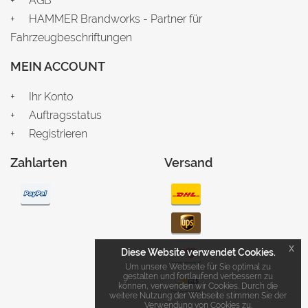
AGB
HAMMER Brandworks - Partner für
Fahrzeugbeschriftungen
MEIN ACCOUNT
Ihr Konto
Auftragsstatus
Registrieren
Zahlarten
Versand
x
Diese Website verwendet Cookies.
Um unsere Webseite für Sie optimal zu
gestalten und fortlaufend verbessern zu
können, verwenden wir Cookies. Durch die
weitere Nutzung der Webseite stimmen Sie der
Verwendung von Cookies zu.