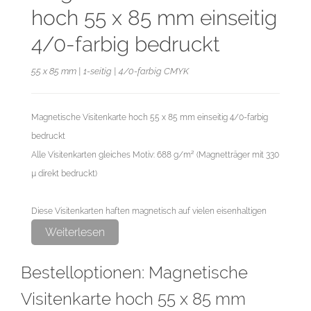
hoch 55 x 85 mm einseitig
4/0-farbig bedruckt
55 x 85 mm | 1-seitig | 4/0-farbig CMYK
Magnetische Visitenkarte hoch 55 x 85 mm einseitig 4/0-farbig
bedruckt
Alle Visitenkarten gleiches Motiv: 688 g/m² (Magnetträger mit 330
µ direkt bedruckt)
Diese Visitenkarten haften magnetisch auf vielen eisenhaltigen
Metalloberflächen in Büro, Schule, Lager und Haushalt, wie z. B.
Weiterlesen
Maschinengehäusen, Regalen, Magnettafeln, Flipcharts,
Bestelloptionen: Magnetische
Kühlschränken, PCs und vieles mehr. Nicht für strukturierte und
gewölbte Oberflächen geeignet.
Visitenkarte hoch 55 x 85 mm