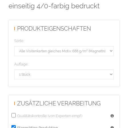
einseitig 4/0-farbig bedruckt
Endformat: 90 x 50 mm
Datenformat: 96 x 56 mm
PRODUKTEIGENSCHAFTEN
Sorte:
Auflage:
ZUSÄTZLICHE VERARBEITUNG
Qualitätskontrolle (von Experten empf.)
Planmäßige Produktion