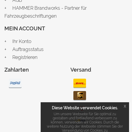
AGB
HAMMER Brandworks - Partner für
Fahrzeugbeschriftungen
MEIN ACCOUNT
Ihr Konto
Auftragsstatus
Registrieren
Zahlarten
Versand
x
Diese Website verwendet Cookies.
Um unsere Webseite für Sie optimal zu
gestalten und fortlaufend verbessern zu
können, verwenden wir Cookies. Durch die
weitere Nutzung der Webseite stimmen Sie der
Verwendung von Cookies zu.