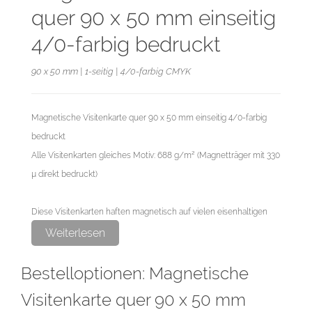
quer 90 x 50 mm einseitig
4/0-farbig bedruckt
90 x 50 mm | 1-seitig | 4/0-farbig CMYK
Magnetische Visitenkarte quer 90 x 50 mm einseitig 4/0-farbig
bedruckt
Alle Visitenkarten gleiches Motiv: 688 g/m² (Magnetträger mit 330
µ direkt bedruckt)
Diese Visitenkarten haften magnetisch auf vielen eisenhaltigen
Metalloberflächen in Büro, Schule, Lager und Haushalt, wie z. B.
Weiterlesen
Maschinengehäusen, Regalen, Magnettafeln, Flipcharts,
Bestelloptionen: Magnetische
Kühlschränken, PCs und vieles mehr. Nicht für strukturierte und
gewölbte Oberflächen geeignet.
Visitenkarte quer 90 x 50 mm