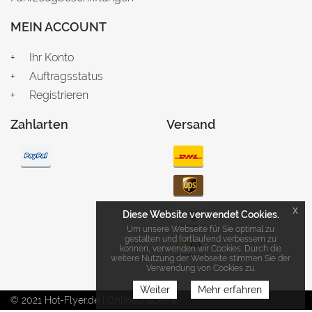
MEIN ACCOUNT
Ihr Konto
Auftragsstatus
Registrieren
Zahlarten
Versand
x
Diese Website verwendet Cookies.
Um unsere Webseite für Sie optimal zu
gestalten und fortlaufend verbessern zu
können, verwenden wir Cookies. Durch die
weitere Nutzung der Webseite stimmen Sie der
Verwendung von Cookies zu.
Weiter
Mehr erfahren
© 2021 Hot-Flyer.de | Onlinedruckerei