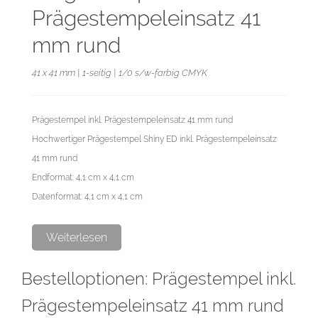
Prägestempeleinsatz 41
mm rund
41 x 41 mm | 1-seitig | 1/0 s/w-farbig CMYK
Prägestempel inkl. Prägestempeleinsatz 41 mm rund
Hochwertiger Prägestempel Shiny ED inkl. Prägestempeleinsatz
41 mm rund
Endformat: 4,1 cm x 4,1 cm
Datenformat: 4,1 cm x 4,1 cm
Bitte beachten Sie die folgenden Hinweise zur
Weiterlesen
Druckdatenerstellung:
Bestelloptionen: Prägestempel inkl.
Die Motiv-Elemente die in der späteren Prägung erhaben sein
sollen, müssen mit 100 % schwarz angelegt und als Vektordatei
Prägestempeleinsatz 41 mm rund
zur Verfügung gestellt werden. Linien sowie Abstände zwischen