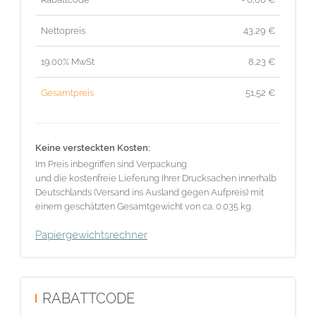
Nettopreis
43,29
€
19.00% MwSt
8,23
€
Gesamtpreis
51,52
€
Keine versteckten Kosten:
Im Preis inbegriffen sind Verpackung
und die kostenfreie Lieferung Ihrer Drucksachen innerhalb
Deutschlands (Versand ins Ausland gegen Aufpreis) mit
einem geschätzten Gesamtgewicht von ca. 0.035 kg.
Papiergewichtsrechner
RABATTCODE