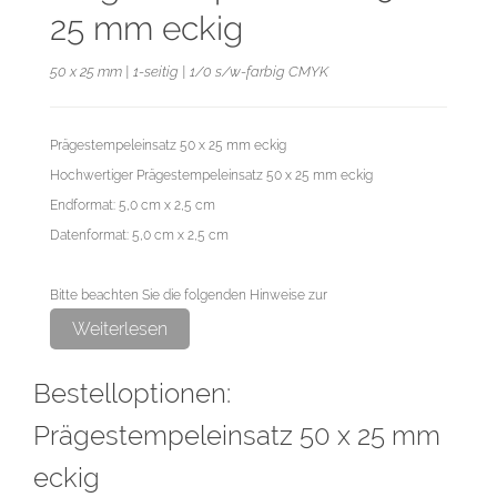
25 mm eckig
50 x 25 mm | 1-seitig | 1/0 s/w-farbig CMYK
Prägestempeleinsatz 50 x 25 mm eckig
Hochwertiger Prägestempeleinsatz 50 x 25 mm eckig
Endformat: 5,0 cm x 2,5 cm
Datenformat: 5,0 cm x 2,5 cm
Bitte beachten Sie die folgenden Hinweise zur
Druckdatenerstellung:
Weiterlesen
Die Motiv-Elemente die in der späteren Prägung erhaben sein
Bestelloptionen:
sollen, müssen mit 100 % schwarz angelegt und als Vektordatei
zur Verfügung gestellt werden. Linien sowie Abstände zwischen
Prägestempeleinsatz 50 x 25 mm
Motiv-Elementen bitte mit mindestens 1 pt (Punkt/0,353 mm)
eckig
anlegen.