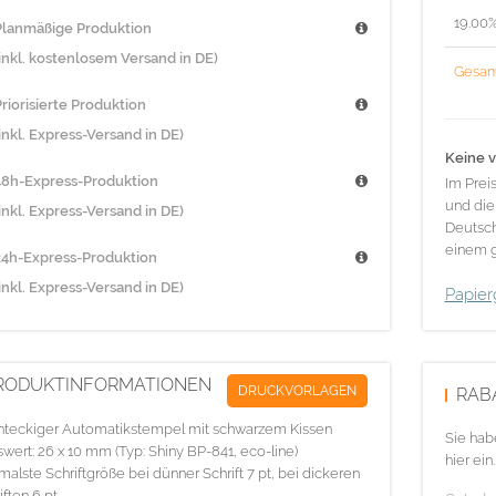
19.00
Planmäßige Produktion
(inkl. kostenlosem Versand in DE)
Gesam
riorisierte Produktion
inkl. Express-Versand in DE)
Keine v
48h-Express-Produktion
Im Prei
und die
inkl. Express-Versand in DE)
Deutsch
einem g
24h-Express-Produktion
inkl. Express-Versand in DE)
Papier
RODUKTINFORMATIONEN
DRUCKVORLAGEN
RAB
hteckiger Automatikstempel mit schwarzem Kissen
Sie hab
swert: 26 x 10 mm (Typ: Shiny BP-841, eco-line)
hier ein.
malste Schriftgröße bei dünner Schrift 7 pt, bei dickeren
iften 6 pt.