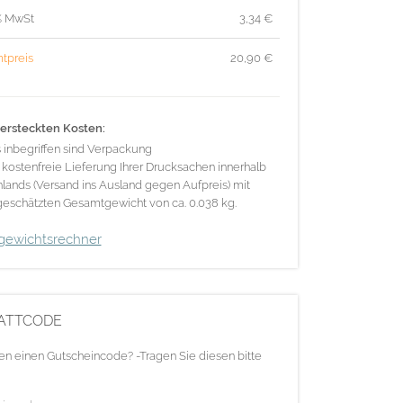
% MwSt
3,34
€
tpreis
20,90
€
ersteckten Kosten:
s inbegriffen sind Verpackung
 kostenfreie Lieferung Ihrer Drucksachen innerhalb
lands (Versand ins Ausland gegen Aufpreis) mit
eschätzten Gesamtgewicht von ca. 0.038 kg.
gewichtsrechner
ATTCODE
en einen Gutscheincode? -Tragen Sie diesen bitte