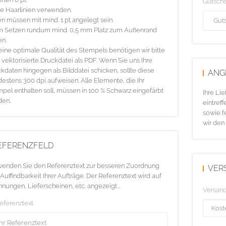
Gutsch
e Haarlinien verwenden.
en müssen mit mind. 1 pt angelegt sein.
m Setzen rundum mind. 0,5 mm Platz zum Außenrand
en.
eine optimale Qualität des Stempels benötigen wir bitte
 vektorisierte Druckdatei als PDF. Wenn Sie uns Ihre
kdaten hingegen als Bilddatei schicken, sollte diese
ANG
estens 300 dpi aufweisen. Alle Elemente, die Ihr
pel enthalten soll, müssen in 100 % Schwarz eingefärbt
Ihre Li
den.
eintreff
sowie f
wir den
EFERENZFELD
enden Sie den Referenztext zur besseren Zuordnung
VER
Auffindbarkeit Ihrer Aufträge. Der Referenztext wird auf
nungen, Lieferscheinen, etc. angezeigt...
Versan
Referenztext