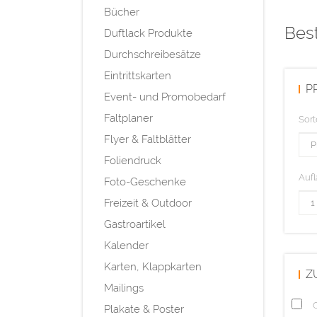
Bücher
Bes
Duftlack Produkte
Durchschreibesätze
Eintrittskarten
P
Event- und Promobedarf
Faltplaner
Sort
Flyer & Faltblätter
Foliendruck
Aufl
Foto-Geschenke
Freizeit & Outdoor
Gastroartikel
Kalender
Karten, Klappkarten
Z
Mailings
Q
Plakate & Poster