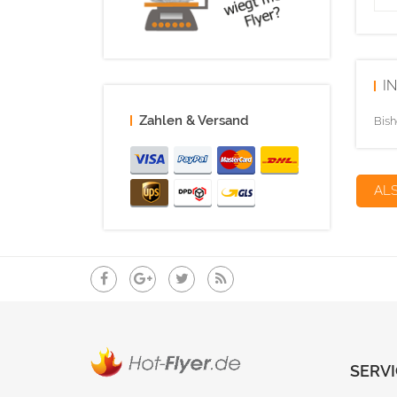
I
Zahlen & Versand
Bish
AL
SERVI