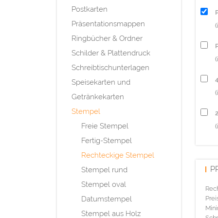
Postkarten
Präsentationsmappen
Ringbücher & Ordner
P
Schilder & Plattendruck
(
Schreibtischunterlagen
Speisekarten und
(
Getränkekarten
Stempel
Freie Stempel
(
Fertig-Stempel
Rechteckige Stempel
P
Stempel rund
Stempel oval
Rec
Datumstempel
Prei
Mini
Stempel aus Holz
Schr