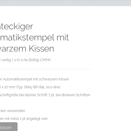
teckiger
matikstempel mit
arzem Kissen
1-seitig | 1/0 s/w-farbig CMYK
r Automatikstempel mit schwarzem Kissen
6 x 10 mm (Typ: Shiny BP-841, eco-line)
chriftgröße bei dünner Schrift 7 pt, bei dickeren Schriften
inien verwenden.
n mit mind. 1 pt angelegt sein.
 rundum mind. 0,5 mm Platz zum Außenrand lassen.
rlesen