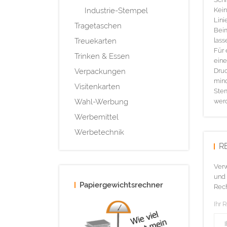
Industrie-Stempel
Kein
Lini
Tragetaschen
Bei
Treuekarten
lass
Für 
Trinken & Essen
eine
Verpackungen
Druc
mind
Visitenkarten
Stem
Wahl-Werbung
wer
Werbemittel
Werbetechnik
R
Verw
und 
Papiergewichtsrechner
Rech
Ihr 