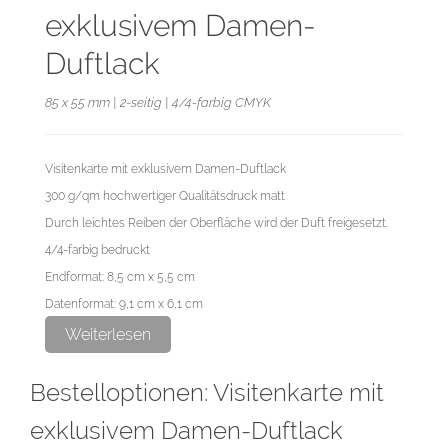
exklusivem Damen-
Duftlack
85 x 55 mm | 2-seitig | 4/4-farbig CMYK
Visitenkarte mit exklusivem Damen-Duftlack
300 g/qm hochwertiger Qualitätsdruck matt
Durch leichtes Reiben der Oberfläche wird der Duft freigesetzt.
4/4-farbig bedruckt
Endformat: 8,5 cm x 5,5 cm
Datenformat: 9,1 cm x 6,1 cm
Weiterlesen
Die maximale Haltbarkeit des Duftlackes beträgt 6 Monate. Dieses
Bestelloptionen: Visitenkarte mit
Zeitfenster kann sich je nach Witterung und Sonneneinstrahlung
verkürzen.
exklusivem Damen-Duftlack