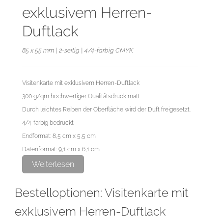
exklusivem Herren-
Duftlack
85 x 55 mm | 2-seitig | 4/4-farbig CMYK
Visitenkarte mit exklusivem Herren-Duftlack
300 g/qm hochwertiger Qualitätsdruck matt
Durch leichtes Reiben der Oberfläche wird der Duft freigesetzt.
4/4-farbig bedruckt
Endformat: 8,5 cm x 5,5 cm
Datenformat: 9,1 cm x 6,1 cm
Weiterlesen
Die maximale Haltbarkeit des Duftlackes beträgt 6 Monate. Dieses
Bestelloptionen: Visitenkarte mit
Zeitfenster kann sich je nach Witterung und Sonneneinstrahlung
verkürzen.
exklusivem Herren-Duftlack