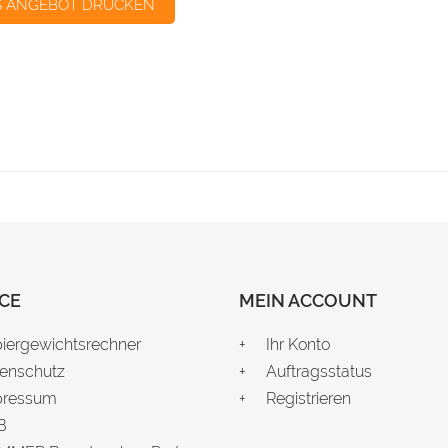
S ANGEBOT DRUCKEN
CE
MEIN ACCOUNT
iergewichtsrechner
Ihr Konto
enschutz
Auftragsstatus
pressum
Registrieren
B