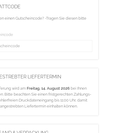
ATTCODE
en einen Gutscheincode? -Tragen Sie diesen bitte
eincode
ESTREBTER LIEFERTERMIN
eferung wird am
Freitag, 14. August 2026
bei Ihnen
en. Bitte beachten Sie einen fristgerechten Zahlungs-
ehlerfreien Druckdateneingang bis 11:00 Uhr, damit
 angestrebten Liefertermin einhalten können.
SAND & VERPACKUNG