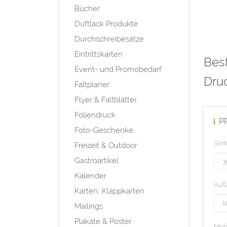
Bücher
Duftlack Produkte
Durchschreibesätze
Eintrittskarten
Best
Event- und Promobedarf
Druc
Faltplaner
Flyer & Faltblätter
Foliendruck
P
Foto-Geschenke
Sort
Freizeit & Outdoor
Gastroartikel
Kalender
Aufl
Karten, Klappkarten
Mailings
Plakate & Poster
Mot