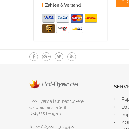
AL
Zahlen & Versand
SERVI
Pap
Hot-Flyer.de | Onlinedruckerei
Dat
Ostpreußenstraße 16
D-49525 Lengerich
Im
AG
Tel: +49(0)5481 - 3029798