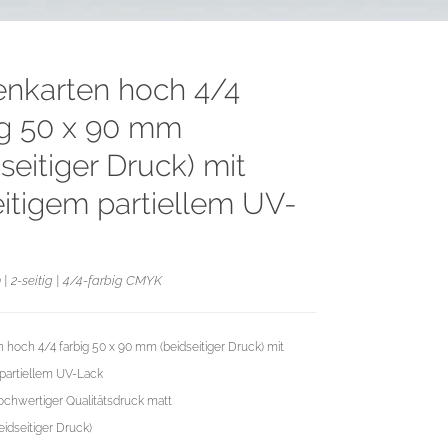
tenkarten hoch 4/4
ig 50 x 90 mm
seitiger Druck) mit
eitigem partiellem UV-
| 2-seitig | 4/4-farbig CMYK
n hoch 4/4 farbig 50 x 90 mm (beidseitiger Druck) mit
 partiellem UV-Lack
chwertiger Qualitätsdruck matt
eidseitiger Druck)