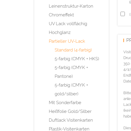
(
Leinenstruktur-Karton
Chromeffekt
UV Lack vollflächig
Hochglanz
P
Partieller UV-Lack
Standard (4-farbig)
Visi
Druc
5-farbig (CMYK + HKS)
350 
5-farbig (CMYK +
4/4 
Endf
Pantone)
Date
5-farbig (CMYK +
Bitt
gold/silber)
anle
Mit Sonderfarbe
Lack
(kei
Heißfolie Gold/Silber
habe
Duftlack Visitenkarten
Dies
Plastik-Visitenkarten