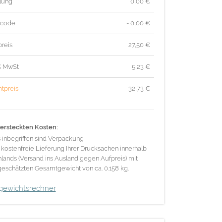
lung
0,00 €
tcode
- 0,00 €
reis
27,50
€
% MwSt
5,23
€
tpreis
32,73
€
ersteckten Kosten:
s inbegriffen sind Verpackung
 kostenfreie Lieferung Ihrer Drucksachen innerhalb
lands (Versand ins Ausland gegen Aufpreis) mit
eschätzten Gesamtgewicht von ca. 0.158 kg.
gewichtsrechner