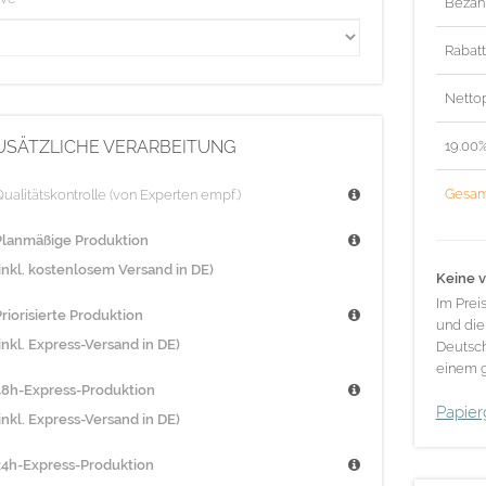
Bezah
Rabat
Nettop
USÄTZLICHE VERARBEITUNG
19.00
Gesam
ualitätskontrolle (von Experten empf.)
Planmäßige Produktion
(inkl. kostenlosem Versand in DE)
Keine v
Im Prei
riorisierte Produktion
und die
inkl. Express-Versand in DE)
Deutsch
einem g
48h-Express-Produktion
Papier
inkl. Express-Versand in DE)
24h-Express-Produktion