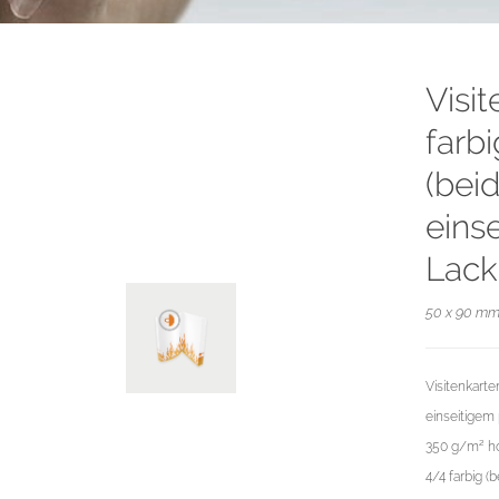
Visi
farb
(beid
eins
Lack
50 x 90 mm 
Visitenkarte
einseitigem
350 g/m² ho
4/4 farbig (b