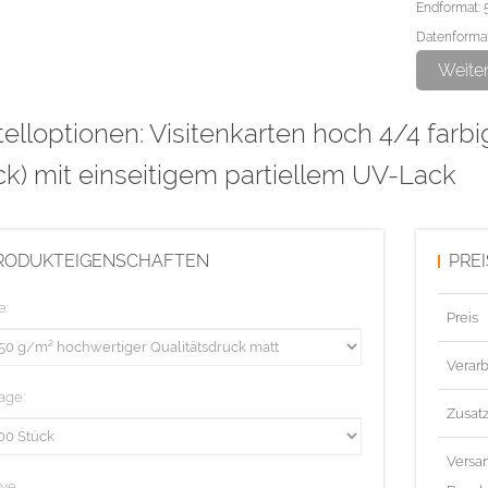
Endformat: 
Datenformat
Weite
Bitte den pa
elloptionen: Visitenkarten hoch 4/4 farb
und als Lac
Überdrucken 
k) mit einseitigem partiellem UV-Lack
Linienstärk
Diese Aufla
RODUKTEIGENSCHAFTEN
PRE
e:
Preis
Verarb
age:
Zusat
Versa
ive