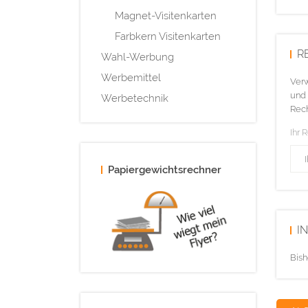
Magnet-Visitenkarten
Farbkern Visitenkarten
R
Wahl-Werbung
Werbemittel
Verw
und 
Werbetechnik
Rech
Ihr 
Papiergewichtsrechner
I
Bish