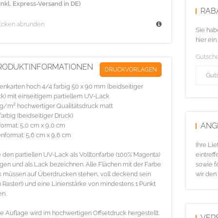
inkl. Express-Versand in DE)
RAB
Ecken abrunden
Sie hab
hier ein.
Gutsch
RODUKTINFORMATIONEN
DRUCKVORLAGEN
tenkarten hoch 4/4 farbig 50 x 90 mm (beidseitiger
k) mit einseitigem partiellem UV-Lack
g/m² hochwertiger Qualitätsdruck matt
farbig (beidseitiger Druck)
ANG
ormat: 5,0 cm x 9,0 cm
nformat: 5,6 cm x 9,6 cm
Ihre Li
e den partiellen UV-Lack als Volltonfarbe (100% Magenta)
eintreff
gen und als Lack bezeichnen. Alle Flächen mit der Farbe
sowie f
 müssen auf Überdrucken stehen, voll deckend sein
wir den
n Raster!) und eine Linienstärke von mindestens 1 Punkt
n.
e Auflage wird im hochwertigen Offsetdruck hergestellt.
VER