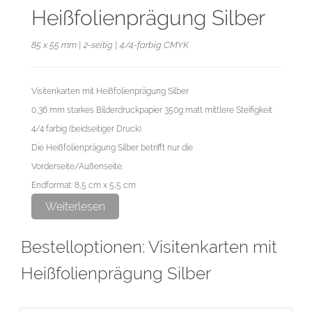
Heißfolienprägung Silber
85 x 55 mm | 2-seitig | 4/4-farbig CMYK
Visitenkarten mit Heißfolienprägung Silber
0,36 mm starkes Bilderdruckpapier 350g matt mittlere Steifigkeit
4/4 farbig (beidseitiger Druck)
Die Heißfolienprägung Silber betrifft nur die
Vorderseite/Außenseite.
Endformat: 8,5 cm x 5,5 cm
Datenformat: 9,1 cm x 6,1 cm
Weiterlesen
Bestelloptionen: Visitenkarten mit
Bitte beachten Sie:
Legen Sie die zu prägenden Objekte bitte als Vektorgrafiken an.
Heißfolienprägung Silber
Erstellen Sie zudem eine Volltonfarbe, welche aus 100% Magenta
besteht und benennen Sie diese mit "praegung". Färben Sie nun