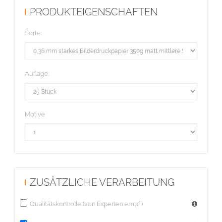
die zu prägenden Objekte mit der Volltonfarbe "praegung" ein und
PRODUKTEIGENSCHAFTEN
weisen Sie das Attribut "Überdrucken" zu.
Sorte:
Die Linienstärke von 0,3 mm (0,8 pt) bei positiven Linien und 0,56
mm (1,5 pt) bei negativen Linien darf nicht unterschritten werden!
Auflage:
Diese Auflage wird im hochwertigen Offsetdruck hergestellt.
Motive
ZUSÄTZLICHE VERARBEITUNG
Qualitätskontrolle (von Experten empf.)