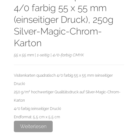
4/0 farbig 55 x 55 mm
(einseitiger Druck), 250g
Silver-Magic-Chrom-
Karton
55 x 55 mm | 1-seitig | 4/0-farbig CMYK
Visitenkarten quadratisch 4/0 farbig 55 x 55 mm (einseitiger
Druck)
250 g/m² hochwertiger Qualitätsdruck auf Silver-Magic-Chrom-
Karton
4/0 farbig (einseitiger Druck)
Endformat: 5,5 cm x 5,5 cm
Datenformat: 6,1 cm x 6,1 cm
Weiterlesen