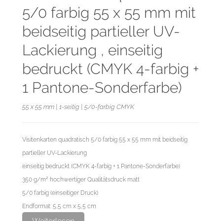
5/0 farbig 55 x 55 mm mit
beidseitig partieller UV-
Lackierung , einseitig
bedruckt (CMYK 4-farbig +
1 Pantone-Sonderfarbe)
55 x 55 mm | 1-seitig | 5/0-farbig CMYK
Visitenkarten quadratisch 5/0 farbig 55 x 55 mm mit beidseitig
partieller UV-Lackierung
einseitig bedruckt (CMYK 4-farbig + 1 Pantone-Sonderfarbe)
350 g/m² hochwertiger Qualitätsdruck matt
5/0 farbig (einseitiger Druck)
Endformat: 5,5 cm x 5,5 cm
Datenformat: 6,1 cm x 6,1 cm