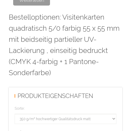
Weiterlesen
Bestelloptionen: Visitenkarten
Bitte den partiellen UV-Lack als Volltonfarbe (100% Magenta)
anlegen und als Lack bezeichnen. Alle Flächen mit der Farbe Lack
quadratisch 5/0 farbig 55 x 55 mm
müssen auf Überdrucken stehen, voll deckend sein (kein Raster!)
mit beidseitig partieller UV-
und eine Linienstärke von mindestens 1 Punkt haben.
Lackierung , einseitig bedruckt
Diese Auflage wird im hochwertigen Offsetdruck hergestellt.
(CMYK 4-farbig + 1 Pantone-
Sonderfarbe)
PRODUKTEIGENSCHAFTEN
Sorte: