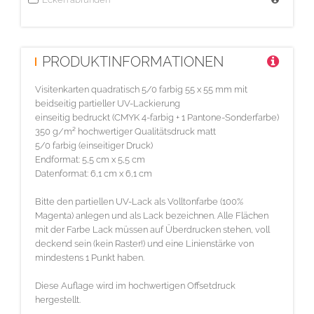
PRODUKTINFORMATIONEN
Visitenkarten quadratisch 5/0 farbig 55 x 55 mm mit
beidseitig partieller UV-Lackierung
einseitig bedruckt (CMYK 4-farbig + 1 Pantone-Sonderfarbe)
350 g/m² hochwertiger Qualitätsdruck matt
5/0 farbig (einseitiger Druck)
Endformat: 5,5 cm x 5,5 cm
Datenformat: 6,1 cm x 6,1 cm
Bitte den partiellen UV-Lack als Volltonfarbe (100%
Magenta) anlegen und als Lack bezeichnen. Alle Flächen
mit der Farbe Lack müssen auf Überdrucken stehen, voll
deckend sein (kein Raster!) und eine Linienstärke von
mindestens 1 Punkt haben.
Diese Auflage wird im hochwertigen Offsetdruck
hergestellt.