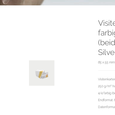
Visi
farb
(beid
Silv
85 x 55 mm 
Visitenkarte
250 g/m² ho
4/4 farbig (b
Endformat: 
Datenformat