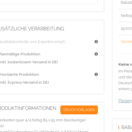
Rabat
Nettop
USÄTZLICHE VERARBEITUNG
19.00
Gesam
ualitätskontrolle (von Experten empf.)
Planmäßige Produktion
(inkl. kostenlosem Versand in DE)
Keine v
Im Prei
riorisierte Produktion
und die
inkl. Express-Versand in DE)
Deutsch
einem g
Papier
RODUKTINFORMATIONEN
DRUCKVORLAGEN
tenkarten quer 4/4 farbig 85 x 55 mm (beidseitiger
k)
RAB
g/m² hochwertiger Qualitätsdruck auf Silver-Magic-