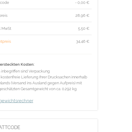
tcode
- 0,00 €
reis
28,96
€
% MwSt
5,50
€
tpreis
34,46
€
ersteckten Kosten:
s inbegriffen sind Verpackung
 kostenfreie Lieferung Ihrer Drucksachen innerhalb
lands (Versand ins Ausland gegen Aufpreis) mit
eschätzten Gesamtgewicht von ca. 0.292 kg.
gewichtsrechner
ATTCODE