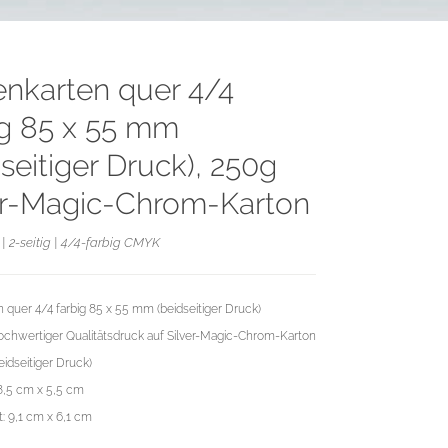
tenkarten quer 4/4
ig 85 x 55 mm
seitiger Druck), 250g
er-Magic-Chrom-Karton
| 2-seitig | 4/4-farbig CMYK
n quer 4/4 farbig 85 x 55 mm (beidseitiger Druck)
chwertiger Qualitätsdruck auf Silver-Magic-Chrom-Karton
eidseitiger Druck)
8,5 cm x 5,5 cm
: 9,1 cm x 6,1 cm