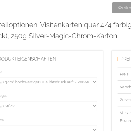
Der Silver-
Weite
Vorderseite.
elloptionen: Visitenkarten quer 4/4 farbi
die auf weiß
silber hochg
ck), 250g Silver-Magic-Chrom-Karton
Diese Aufla
RODUKTEIGENSCHAFTEN
PRE
e:
Preis
Verarb
age:
Zusat
Versa
ive
Bezah