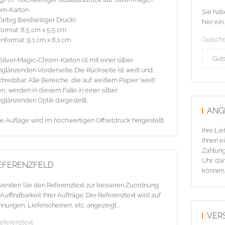
om-Karton
Sie hab
farbig (beidseitiger Druck)
hier ein.
ormat: 8,5 cm x 5,5 cm
Gutsch
nformat: 9,1 cm x 6,1 cm
Silver-Magic-Chrom-Karton ist mit einer silber
glänzenden Vorderseite. Die Rückseite ist weiß und
hreibbar. Alle Bereiche, die auf weißem Papier 'weiß'
n, werden in diesem Falle in einer silber
glänzenden Optik dargestellt.
ANG
e Auflage wird im hochwertigen Offsetdruck hergestellt.
Ihre Li
Ihnen ei
Zahlung
Uhr, da
EFERENZFELD
können.
enden Sie den Referenztext zur besseren Zuordnung
Auffindbarkeit Ihrer Aufträge. Der Referenztext wird auf
nungen, Lieferscheinen, etc. angezeigt...
VER
Referenztext