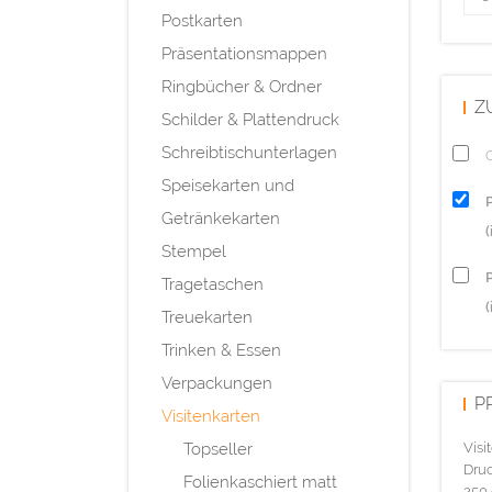
Postkarten
Präsentationsmappen
Ringbücher & Ordner
Z
Schilder & Plattendruck
Schreibtischunterlagen
Q
Speisekarten und
Getränkekarten
Stempel
P
Tragetaschen
(
Treuekarten
Trinken & Essen
Verpackungen
P
Visitenkarten
Topseller
Visi
Druc
Folienkaschiert matt
250 