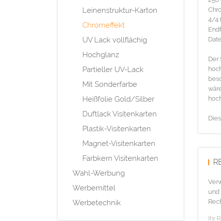
Leinenstruktur-Karton
Chr
4/4 
Chromeffekt
Endf
UV Lack vollflächig
Date
Hochglanz
Der 
Partieller UV-Lack
hoch
besc
Mit Sonderfarbe
wäre
Heißfolie Gold/Silber
hoch
Duftlack Visitenkarten
Dies
Plastik-Visitenkarten
Magnet-Visitenkarten
Farbkern Visitenkarten
R
Wahl-Werbung
Verw
Werbemittel
und 
Rech
Werbetechnik
Ihr 