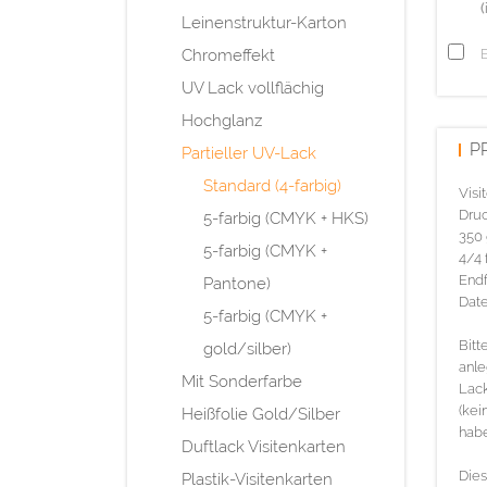
(
Leinenstruktur-Karton
Chromeffekt
UV Lack vollflächig
Hochglanz
P
Partieller UV-Lack
Standard (4-farbig)
Visi
Druc
5-farbig (CMYK + HKS)
350 
5-farbig (CMYK +
4/4 
Endf
Pantone)
Date
5-farbig (CMYK +
Bitt
gold/silber)
anle
Mit Sonderfarbe
Lack
(kei
Heißfolie Gold/Silber
habe
Duftlack Visitenkarten
Dies
Plastik-Visitenkarten