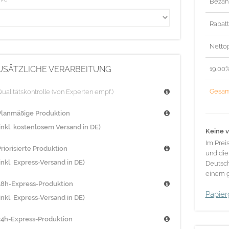
Bezah
Rabat
Nettop
USÄTZLICHE VERARBEITUNG
19.00
Gesam
ualitätskontrolle (von Experten empf.)
Planmäßige Produktion
(inkl. kostenlosem Versand in DE)
Keine v
Im Prei
riorisierte Produktion
und die
inkl. Express-Versand in DE)
Deutsch
einem g
48h-Express-Produktion
Papier
inkl. Express-Versand in DE)
24h-Express-Produktion