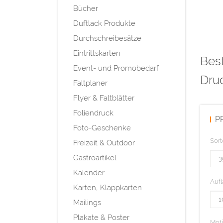
Bücher
Duftlack Produkte
Durchschreibesätze
Eintrittskarten
Best
Event- und Promobedarf
Druc
Faltplaner
Flyer & Faltblätter
Foliendruck
P
Foto-Geschenke
Sort
Freizeit & Outdoor
Gastroartikel
Kalender
Aufl
Karten, Klappkarten
Mailings
Plakate & Poster
Mot