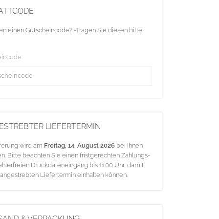
ATTCODE
en einen Gutscheincode? -Tragen Sie diesen bitte
eincode
ESTREBTER LIEFERTERMIN
eferung wird am
Freitag, 14. August 2026
bei Ihnen
en. Bitte beachten Sie einen fristgerechten Zahlungs-
ehlerfreien Druckdateneingang bis 11:00 Uhr, damit
 angestrebten Liefertermin einhalten können.
SAND & VERPACKUNG