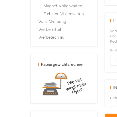
Magnet-Visitenkarten
Farbkern Visitenkarten
R
Wahl-Werbung
Werbemittel
Verw
und 
Werbetechnik
Rech
Ihr 
Papiergewichtsrechner
I
Bish