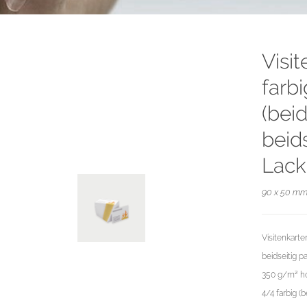
Visi
farb
(beid
beids
Lack
90 x 50 mm 
Visitenkarte
beidseitig p
350 g/m² ho
4/4 farbig (b