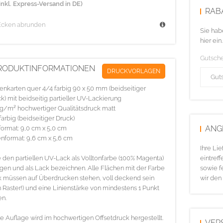
inkl. Express-Versand in DE)
RAB
Ecken abrunden
Sie hab
hier ein.
Gutsch
RODUKTINFORMATIONEN
DRUCKVORLAGEN
tenkarten quer 4/4 farbig 90 x 50 mm (beidseitiger
k) mit beidseitig partieller UV-Lackierung
g/m² hochwertiger Qualitätsdruck matt
farbig (beidseitiger Druck)
ANG
ormat: 9,0 cm x 5,0 cm
nformat: 9,6 cm x 5,6 cm
Ihre Li
e den partiellen UV-Lack als Volltonfarbe (100% Magenta)
eintreff
gen und als Lack bezeichnen. Alle Flächen mit der Farbe
sowie f
 müssen auf Überdrucken stehen, voll deckend sein
wir den
n Raster!) und eine Linienstärke von mindestens 1 Punkt
n.
e Auflage wird im hochwertigen Offsetdruck hergestellt.
VER