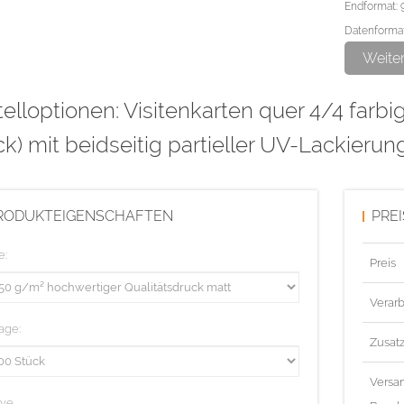
Endformat: 
Datenformat
Weite
Bitte den pa
elloptionen: Visitenkarten quer 4/4 farbi
und als Lac
Überdrucken 
k) mit beidseitig partieller UV-Lackierun
Linienstärk
Diese Aufla
RODUKTEIGENSCHAFTEN
PRE
e:
Preis
Verarb
age:
Zusat
Versa
ive