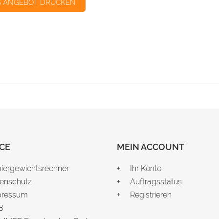
S ANGEBOT DRUCKEN
CE
MEIN ACCOUNT
iergewichtsrechner
Ihr Konto
enschutz
Auftragsstatus
pressum
Registrieren
B