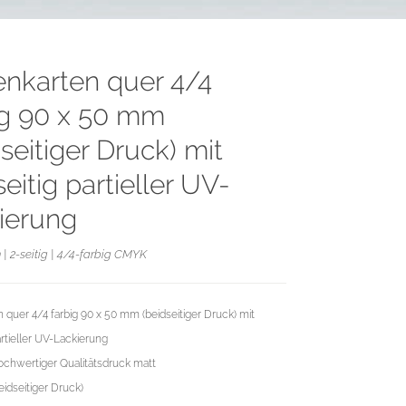
tenkarten quer 4/4
ig 90 x 50 mm
seitiger Druck) mit
eitig partieller UV-
ierung
| 2-seitig | 4/4-farbig CMYK
n quer 4/4 farbig 90 x 50 mm (beidseitiger Druck) mit
artieller UV-Lackierung
chwertiger Qualitätsdruck matt
eidseitiger Druck)