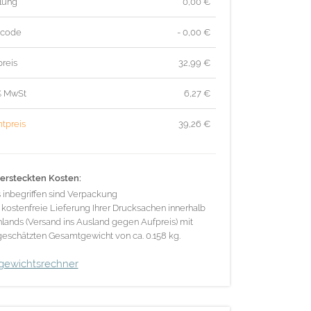
lung
0,00 €
tcode
- 0,00 €
reis
32,99
€
% MwSt
6,27
€
tpreis
39,26
€
ersteckten Kosten:
s inbegriffen sind Verpackung
 kostenfreie Lieferung Ihrer Drucksachen innerhalb
lands (Versand ins Ausland gegen Aufpreis) mit
eschätzten Gesamtgewicht von ca. 0.158 kg.
gewichtsrechner