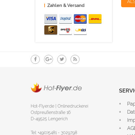
AL
Zahlen & Versand
SERVI
Pap
Hot-Flyer.de | Onlinedruckerei
Dat
Ostpreußenstraße 16
D-49525 Lengerich
Im
AG
Tel: +49(0)5481 - 3029798