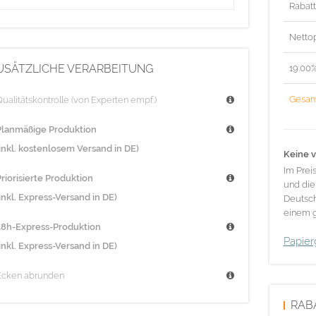
Rabat
Nettop
USÄTZLICHE VERARBEITUNG
19.00
Gesam
ualitätskontrolle (von Experten empf.)
Planmäßige Produktion
(inkl. kostenlosem Versand in DE)
Keine v
Im Prei
riorisierte Produktion
und die
inkl. Express-Versand in DE)
Deutsch
einem g
48h-Express-Produktion
Papier
inkl. Express-Versand in DE)
Ecken abrunden
RAB