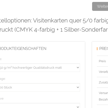
Weite
Bitte die So
elloptionen: Visitenkarten quer 5/0 farbi
bezeichnen.
Alle Fläche
uckt (CMYK 4-farbig + 1 Silber-Sonderfa
(kein Raster
Bitte beacht
RODUKTEIGENSCHAFTEN
PRE
Diese Aufla
e:
Preis
Verarb
age:
Zusat
Versa
ive
Bezah