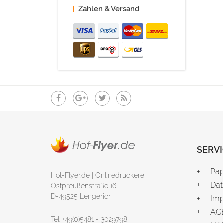
Zahlen & Versand
SERVI
Pap
Hot-Flyer.de | Onlinedruckerei
Dat
Ostpreußenstraße 16
D-49525 Lengerich
Im
AG
Tel: +49(0)5481 - 3029798