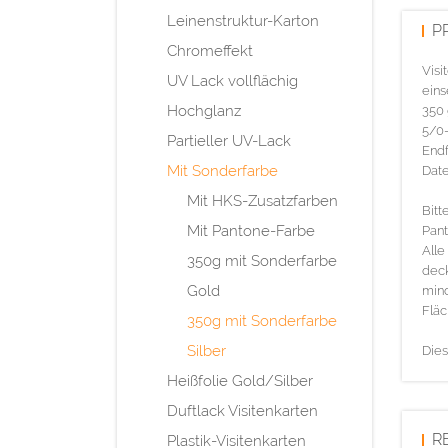
Leinenstruktur-Karton
P
Chromeffekt
Visi
UV Lack vollflächig
eins
Hochglanz
350 
5/0-
Partieller UV-Lack
Endf
Mit Sonderfarbe
Date
Mit HKS-Zusatzfarben
Bitt
Mit Pantone-Farbe
Pan
Alle
350g mit Sonderfarbe
deck
Gold
mind
Fläc
350g mit Sonderfarbe
Silber
Dies
Heißfolie Gold/Silber
Duftlack Visitenkarten
R
Plastik-Visitenkarten