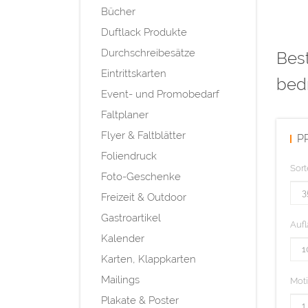
Bücher
Duftlack Produkte
Durchschreibesätze
Best
Eintrittskarten
bedr
Event- und Promobedarf
Faltplaner
Flyer & Faltblätter
P
Foliendruck
Sort
Foto-Geschenke
Freizeit & Outdoor
Gastroartikel
Aufl
Kalender
Karten, Klappkarten
Mailings
Mot
Plakate & Poster