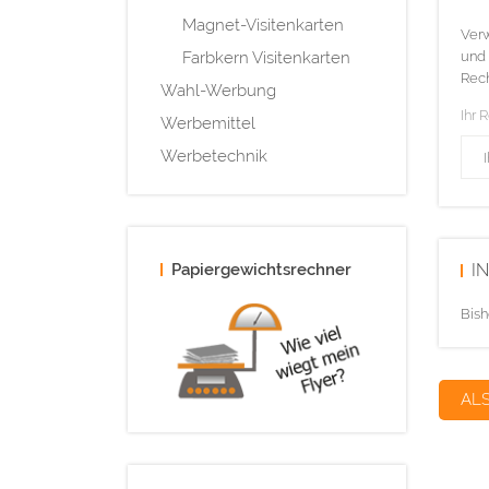
Magnet-Visitenkarten
Verw
Farbkern Visitenkarten
und 
Rech
Wahl-Werbung
Ihr 
Werbemittel
Werbetechnik
Papiergewichtsrechner
I
Bish
AL