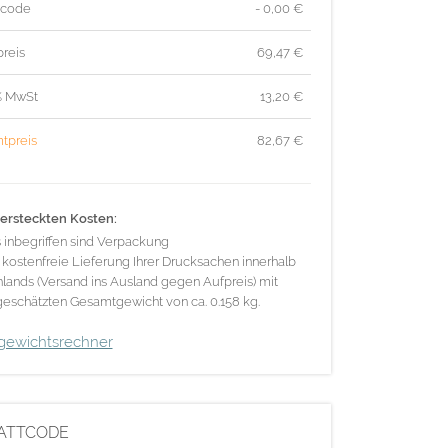
tcode
- 0,00 €
reis
69,47
€
% MwSt
13,20
€
tpreis
82,67
€
ersteckten Kosten:
s inbegriffen sind Verpackung
 kostenfreie Lieferung Ihrer Drucksachen innerhalb
lands (Versand ins Ausland gegen Aufpreis) mit
eschätzten Gesamtgewicht von ca. 0.158 kg.
gewichtsrechner
ATTCODE