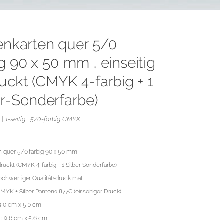
tenkarten quer 5/0
g 90 x 50 mm , einseitig
uckt (CMYK 4-farbig + 1
er-Sonderfarbe)
| 1-seitig | 5/0-farbig CMYK
en quer 5/0 farbig 90 x 50 mm
druckt (CMYK 4-farbig + 1 Silber-Sonderfarbe)
chwertiger Qualitätsdruck matt
MYK + Silber Pantone 877C (einseitiger Druck)
9,0 cm x 5,0 cm
: 9,6 cm x 5,6 cm