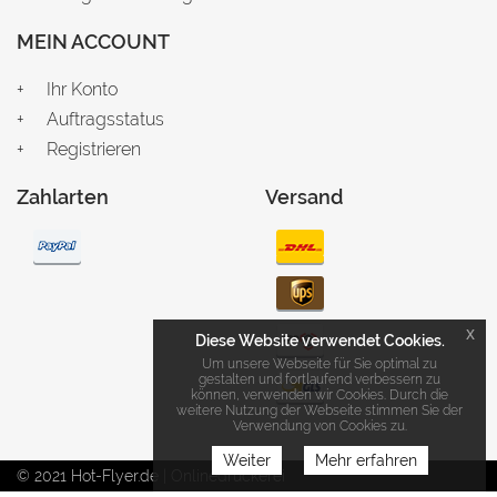
MEIN ACCOUNT
Ihr Konto
Auftragsstatus
Registrieren
Zahlarten
Versand
x
Diese Website verwendet Cookies.
Um unsere Webseite für Sie optimal zu
gestalten und fortlaufend verbessern zu
können, verwenden wir Cookies. Durch die
weitere Nutzung der Webseite stimmen Sie der
Verwendung von Cookies zu.
Weiter
Mehr erfahren
© 2021 Hot-Flyer.de | Onlinedruckerei