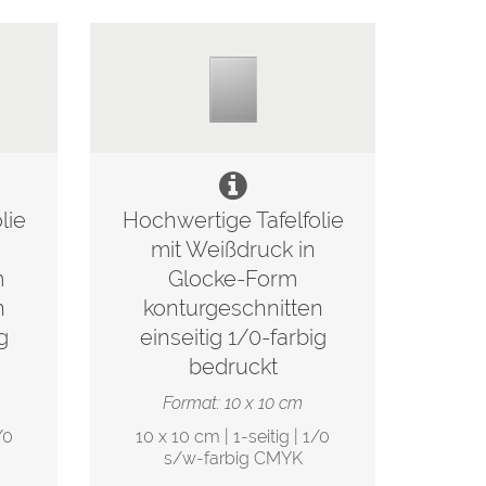
lie
Hochwertige Tafelfolie
mit Weißdruck in
m
Glocke-Form
n
konturgeschnitten
g
einseitig 1/0-farbig
bedruckt
Format: 10 x 10 cm
/0
10 x 10 cm | 1-seitig | 1/0
s/w-farbig CMYK