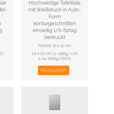
lie
Hochwertige Tafelfolie
fel-
mit Weißdruck in Auto-
Form
n
konturgeschnitten
g
einseitig 1/0-farbig
bedruckt
Format: 10 x 10 cm
/0
10 x 10 cm | 1-seitig | 1/0
s/w-farbig CMYK
KALKULIEREN