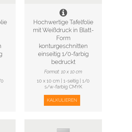
lie
Hochwertige Tafelfolie
mit Weißdruck in Blatt-
Form
n
konturgeschnitten
g
einseitig 1/0-farbig
bedruckt
Format: 10 x 10 cm
/0
10 x 10 cm | 1-seitig | 1/0
s/w-farbig CMYK
KALKULIEREN