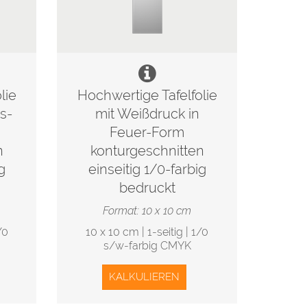
lie
Hochwertige Tafelfolie
s-
mit Weißdruck in
Feuer-Form
n
konturgeschnitten
g
einseitig 1/0-farbig
bedruckt
Format: 10 x 10 cm
/0
10 x 10 cm | 1-seitig | 1/0
s/w-farbig CMYK
KALKULIEREN