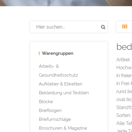
bed
Warengruppen
Artikel:
Arbeits- &
Hochwer
Gesundheitsschutz
in freie
in Frei
Aufkleber & Etiketten
rund (k
Bekleidung und Textilien
oval (k
Blöcke
Stanzf
Briefbogen
Sorten:
Briefumschläge
Alle Ta
Broschüren & Magazine
Jede Ta