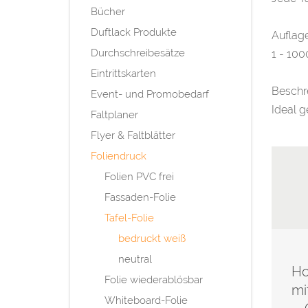
Bücher
Duftlack Produkte
Auflag
Durchschreibesätze
1 - 100
Eintrittskarten
Beschr
Event- und Promobedarf
Ideal g
Faltplaner
Flyer & Faltblätter
Foliendruck
Folien PVC frei
Fassaden-Folie
Tafel-Folie
bedruckt weiß
neutral
Ho
Folie wiederablösbar
mi
Whiteboard-Folie