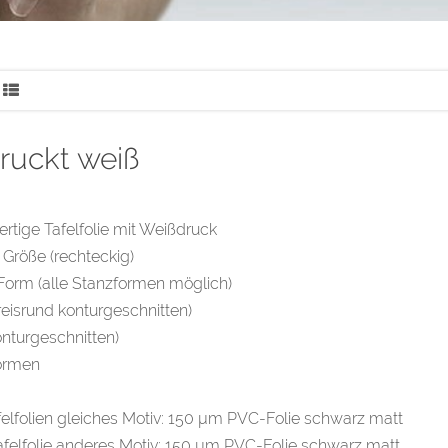
ruckt weiß
tige Tafelfolie mit Weißdruck
r Größe (rechteckig)
-Form (alle Stanzformen möglich)
reisrund konturgeschnitten)
onturgeschnitten)
ormen
felfolien gleiches Motiv: 150 µm PVC-Folie schwarz matt
felfolie anderes Motiv: 150 µm PVC-Folie schwarz matt