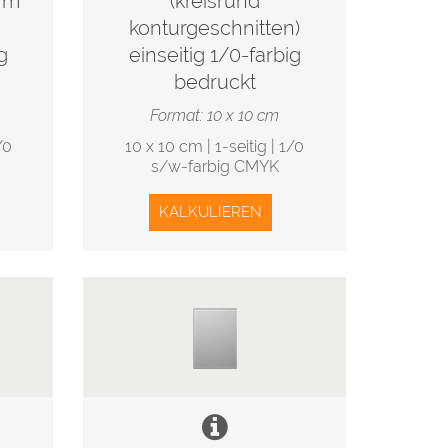
orm
(kreisrund
konturgeschnitten)
g
einseitig 1/0-farbig
bedruckt
Format: 10 x 10 cm
/0
10 x 10 cm | 1-seitig | 1/0
s/w-farbig CMYK
KALKULIEREN