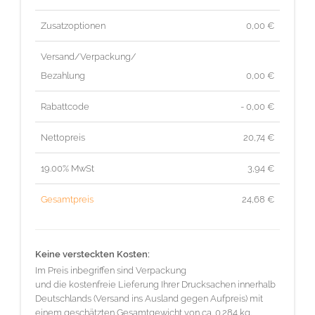
Zusatzoptionen
0,00 €
Versand/Verpackung/
Bezahlung
0,00 €
Rabattcode
- 0,00 €
Nettopreis
20,74
€
19.00% MwSt
3,94
€
Gesamtpreis
24,68
€
Keine versteckten Kosten:
Im Preis inbegriffen sind Verpackung
und die kostenfreie Lieferung Ihrer Drucksachen innerhalb
Deutschlands (Versand ins Ausland gegen Aufpreis) mit
einem geschätzten Gesamtgewicht von ca. 0.284 kg.