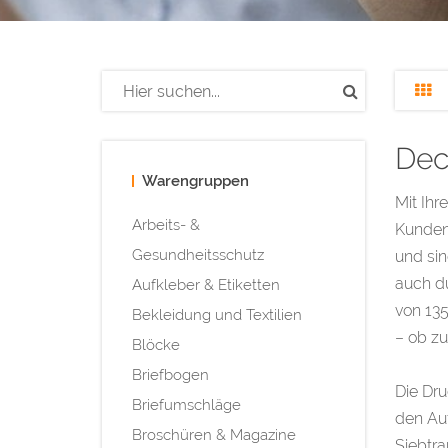
Dec
Warengruppen
Mit Ihr
Arbeits- &
Kunden 
Gesundheitsschutz
und sin
auch du
Aufkleber & Etiketten
von 135
Bekleidung und Textilien
– ob zu
Blöcke
Briefbogen
Die Dru
Briefumschläge
den Auf
Broschüren & Magazine
Siebtra