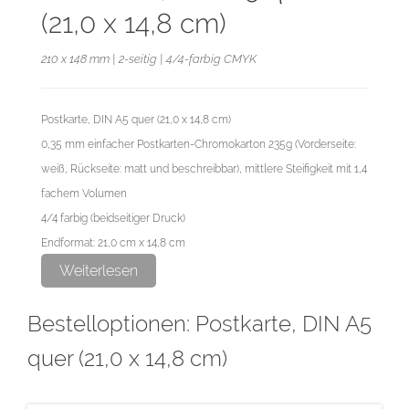
(21,0 x 14,8 cm)
210 x 148 mm | 2-seitig | 4/4-farbig CMYK
Postkarte, DIN A5 quer (21,0 x 14,8 cm)
0,35 mm einfacher Postkarten-Chromokarton 235g (Vorderseite:
weiß, Rückseite: matt und beschreibbar), mittlere Steifigkeit mit 1,4
fachem Volumen
4/4 farbig (beidseitiger Druck)
Endformat: 21,0 cm x 14,8 cm
Datenformat: 21,6 cm x 15,4 cm
Weiterlesen
Bestelloptionen: Postkarte, DIN A5
Diese Auflage wird im hochwertigen Digitaldruck produziert.
quer (21,0 x 14,8 cm)
Beachten Sie bei einem geplanten Postversand bitte die Vorgaben
der Deutschen Post für Sonderformen (Sonderformen sind