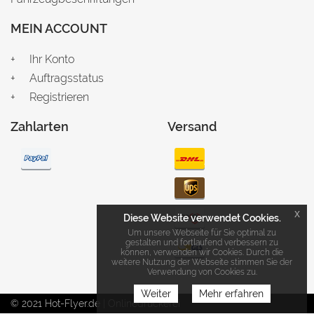
MEIN ACCOUNT
Ihr Konto
Auftragsstatus
Registrieren
Zahlarten
Versand
x
Diese Website verwendet Cookies.
Um unsere Webseite für Sie optimal zu
gestalten und fortlaufend verbessern zu
können, verwenden wir Cookies. Durch die
weitere Nutzung der Webseite stimmen Sie der
Verwendung von Cookies zu.
Weiter
Mehr erfahren
© 2021 Hot-Flyer.de | Onlinedruckerei