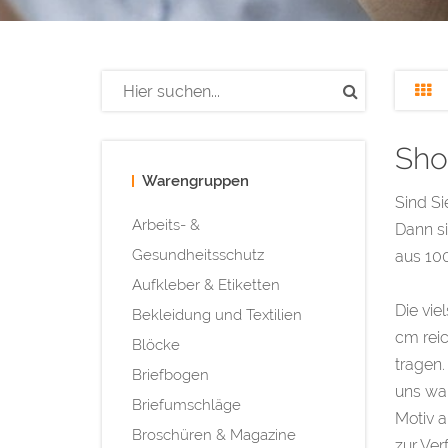
Sho
Warengruppen
Sind Si
Arbeits- &
Dann si
Gesundheitsschutz
aus 100
Aufkleber & Etiketten
Die vie
Bekleidung und Textilien
cm reic
Blöcke
tragen
Briefbogen
uns wa
Briefumschläge
Motiv a
Broschüren & Magazine
zur Ver