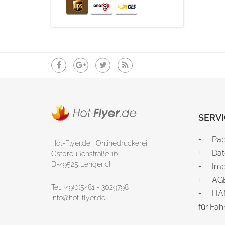
SERVI
Pap
Hot-Flyer.de | Onlinedruckerei
Dat
Ostpreußenstraße 16
D-49525 Lengerich
Im
AG
Tel: +49(0)5481 - 3029798
HAM
info@hot-flyer.de
für
Fah