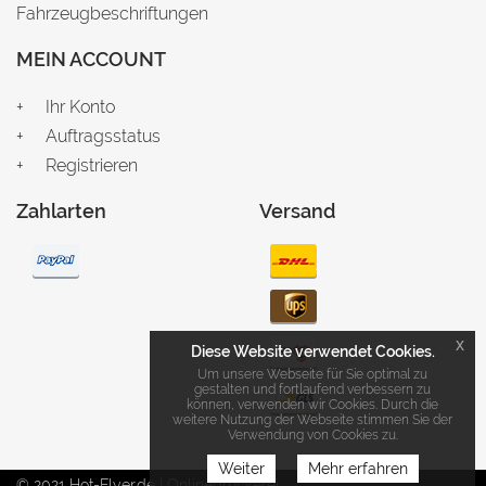
Fahrzeugbeschriftungen
MEIN ACCOUNT
Ihr Konto
Auftragsstatus
Registrieren
Zahlarten
Versand
x
Diese Website verwendet Cookies.
Um unsere Webseite für Sie optimal zu
gestalten und fortlaufend verbessern zu
können, verwenden wir Cookies. Durch die
weitere Nutzung der Webseite stimmen Sie der
Verwendung von Cookies zu.
Weiter
Mehr erfahren
© 2021 Hot-Flyer.de | Onlinedruckerei