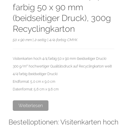
farbig 50 x 90 mm
(beidseitiger Druck), 300g
Recyclingkarton
50 x 90 mm | 2-seitig | 4/4-farbig CMYK
Visitenkarten hoch 4/4 farbig 50 x 90 mm (beidseitiger Druck)
300 g/m² hochwertiger Qualitätsdruck auf Recyclingkarton weiß
4/4 farbig (beidseitiger Druck)
Endformat: 5,0 cm x 9,0 cm
Datenformat: 5,6 cm x 9,6 cm
Diese Auflage wird im hochwertigen Digitaldruck hergestellt.
Weiterlesen
Bestelloptionen: Visitenkarten hoch