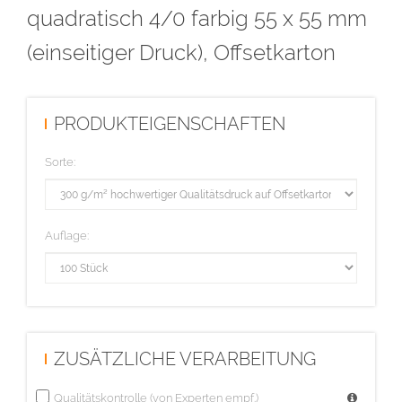
rauer Oberfläche. Hier ist ein nachträgliches Beschreiben,
quadratisch 4/0 farbig 55 x 55 mm
Bedrucken oder Bestempeln möglich.
(einseitiger Druck), Offsetkarton
Diese Auflage wird im hochwertigen Digitaldruck hergestellt.
PRODUKTEIGENSCHAFTEN
Sorte:
Auflage:
ZUSÄTZLICHE VERARBEITUNG
Qualitätskontrolle (von Experten empf.)