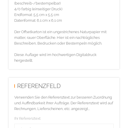
(beschreib-/bestempelbar)
4/0 farbig (einseitiger Druck)
Endformat: 5,5 cm x 5,5 cm
Datenformat: 6,1 cm x 6,1 cm
Der Offsetkarton ist ein ungestrichenes Naturpapier mit
matter, rauer Oberfläche. Hier ist ein nachträgliches
Beschreiben, Bedrucken oder Bestempeln möglich.
Diese Auflage wird im hochwertigen Digitaldruck
hergestellt.
REFERENZFELD
Verwenden Sie den Referenztext zur besseren Zuordnung
und Auffindbarkeit Ihrer Aufträge. Der Referenztext wird auf
Rechnungen, Lieferscheinen, etc. angezeigt...
Ihr Referenztext