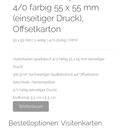
4/0 farbig 55 x 55 mm
(einseitiger Druck),
Offsetkarton
55 x 55 mm | 1-seitig | 4/0-farbig CMYK
Visitenkarten quadratisch 4/0 farbig 55 x 55 mm (einseitiger
Druck)
300 g/m² hochwertiger Qualitätsdruck auf Offsetkarton
(beschreib-/bestempelbar)
4/0 farbig (einseitiger Druck)
Endformat: 5,5 cm x 5,5 cm
Datenformat: 6,1 cm x 6,1 cm
Weiterlesen
Bestelloptionen: Visitenkarten
Der Offsetkarton ist ein ungestrichenes Naturpapier mit matter,