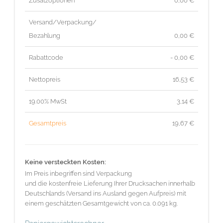
Zusatzoptionen
0,00 €
Versand/Verpackung/
Bezahlung
0,00 €
Rabattcode
- 0,00 €
Nettopreis
16,53
€
19.00% MwSt
3,14
€
Gesamtpreis
19,67
€
Keine versteckten Kosten:
Im Preis inbegriffen sind Verpackung
und die kostenfreie Lieferung Ihrer Drucksachen innerhalb
Deutschlands (Versand ins Ausland gegen Aufpreis) mit
einem geschätzten Gesamtgewicht von ca. 0.091 kg.