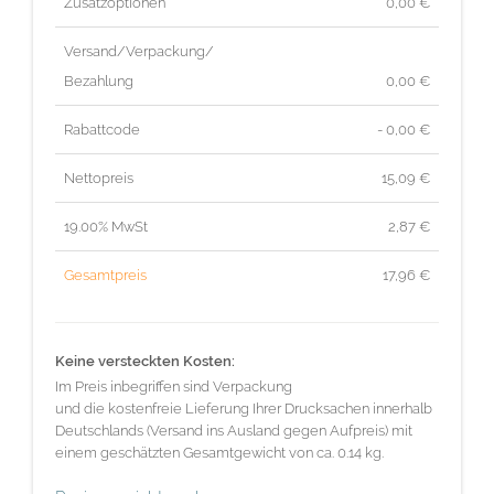
Zusatzoptionen
0,00 €
Versand/Verpackung/
Bezahlung
0,00 €
Rabattcode
- 0,00 €
Nettopreis
15,09
€
19.00% MwSt
2,87
€
Gesamtpreis
17,96
€
Keine versteckten Kosten:
Im Preis inbegriffen sind Verpackung
und die kostenfreie Lieferung Ihrer Drucksachen innerhalb
Deutschlands (Versand ins Ausland gegen Aufpreis) mit
einem geschätzten Gesamtgewicht von ca. 0.14 kg.