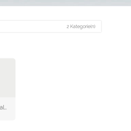
2 Kategorie(n)
farbig bedruckt (Inhalt)