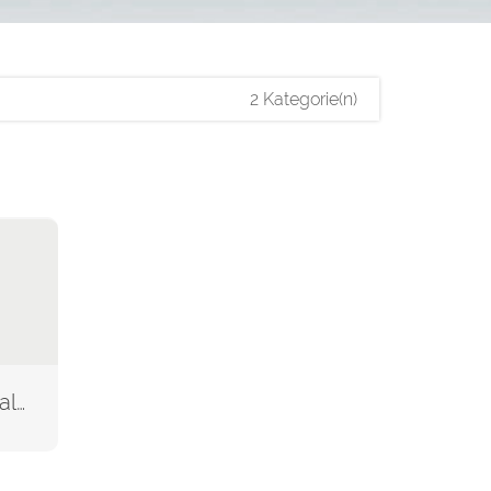
2 Kategorie(n)
farbig bedruckt (Inhalt)