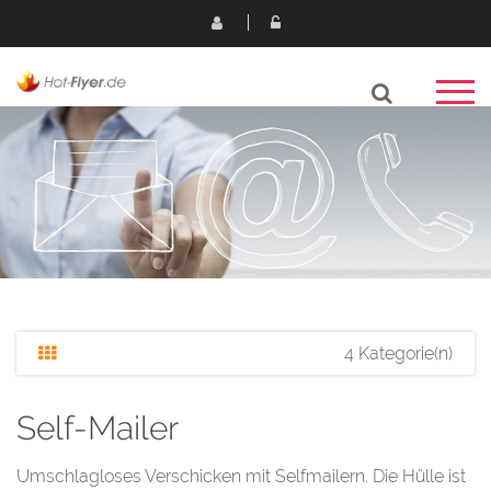
4 Kategorie(n)
Self-Mailer
Umschlagloses Verschicken mit Selfmailern. Die Hülle ist