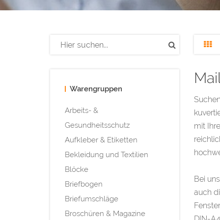
Mail
Warengruppen
Suchen 
Arbeits- &
kuverti
Gesundheitsschutz
mit Ihr
reichli
Aufkleber & Etiketten
hochwer
Bekleidung und Textilien
Blöcke
Bei uns
Briefbogen
auch d
Briefumschläge
Fenster
Broschüren & Magazine
DIN-A4-