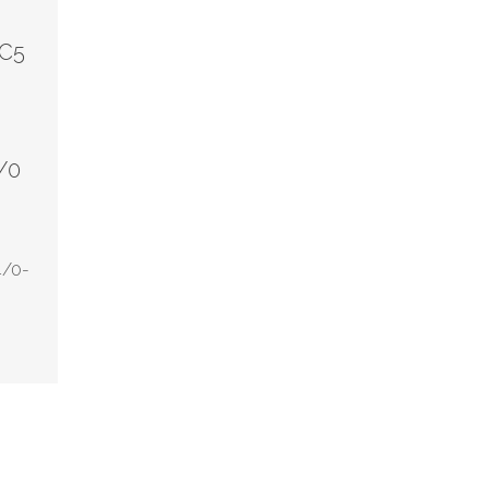
 C5
4/0
4/0-