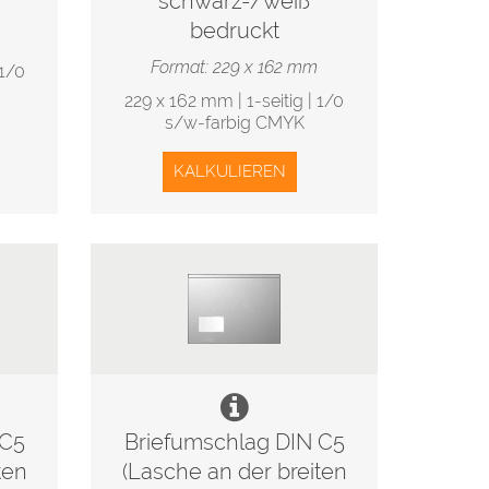
schwarz-/weiß
bedruckt
Format: 229 x 162 mm
 1/0
229 x 162 mm | 1-seitig | 1/0
s/w-farbig CMYK
KALKULIEREN
 C5
Briefumschlag DIN C5
ten
(Lasche an der breiten