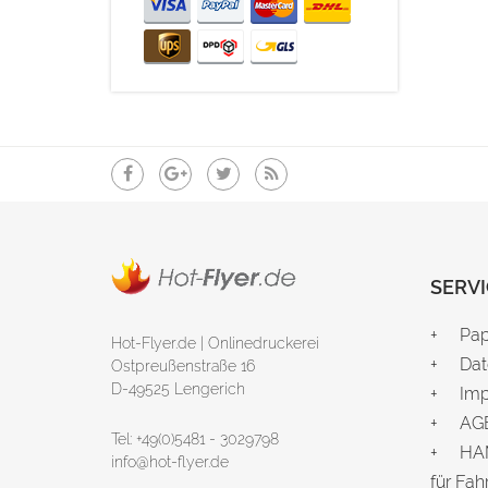
SERVI
Pap
Hot-Flyer.de | Onlinedruckerei
Dat
Ostpreußenstraße 16
D-49525 Lengerich
Im
AG
Tel: +49(0)5481 - 3029798
HAM
info@hot-flyer.de
für
Fah