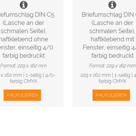
iefumschlag DIN C5
Briefumschlag DIN
(Lasche an der
(Lasche an der
schmalen Seite),
schmalen Seite),
haftklebend ohne
haftklebend mit
nster, einseitig 4/0
Fenster, einseitig 
farbig bedruckt
farbig bedruckt
Format: 229 x 162 mm
Format: 229 x 162 mm
 x 162 mm | 1-seitig | 4/0-
229 x 162 mm | 1-seitig | 
farbig CMYK
farbig CMYK
KALKULIEREN
KALKULIEREN