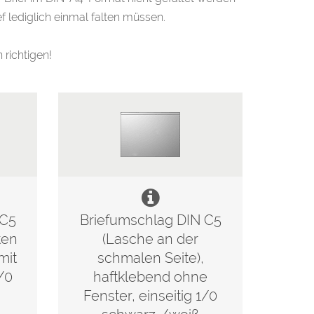
f lediglich einmal falten müssen.
richtigen!
 C5
Briefumschlag DIN C5
ten
(Lasche an der
mit
schmalen Seite),
1/0
haftklebend ohne
Fenster, einseitig 1/0