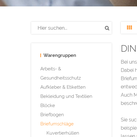
DIN
Warengruppen
Bei uns
Arbeits- &
Dabei h
Gesundheitsschutz
Briefum
entwede
Aufkleber & Etiketten
Auch Ma
Bekleidung und Textilien
beschre
Blöcke
Briefbogen
Sie suc
Briefumschläge
beispie
Kuvertierhüllen
lassen 