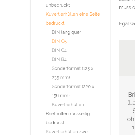
unbedruckt
muss od
Kuvertierhüllen eine Seite
bedruckt
Egal we
DIN lang quer
DIN C5
DIN C4
DIN B4
Sonderformat (125 x
235 mm)
Sonderformat (220 x
Br
156 mm)
(L
Kuvertierhüllen
Briefhüllen rückseitig
oh
bedruckt
Kuvertierhüllen zwei