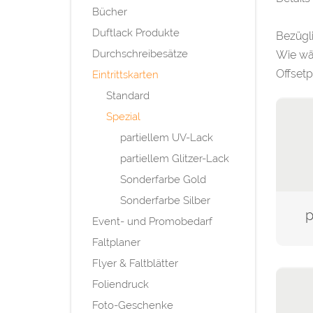
Bücher
Duftlack Produkte
Bezügli
Durchschreibesätze
Wie wä
Offsetp
Eintrittskarten
Standard
Spezial
partiellem UV-Lack
partiellem Glitzer-Lack
Sonderfarbe Gold
Sonderfarbe Silber
p
Event- und Promobedarf
Faltplaner
Flyer & Faltblätter
Foliendruck
Foto-Geschenke