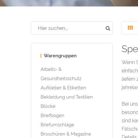
Spe
Warengruppen
Wenn Si
Arbeits- &
einfach
Gesundheitsschutz
liefern
jahrela
Aufkleber & Etiketten
Bekleidung und Textilien
Bei uns
Blöcke
besonde
Briefbogen
sind ka
Briefumschläge
Fälschu
Broschüren & Magazine
Details 