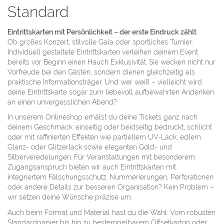
Standard
Eintrittskarten mit Persönlichkeit – der erste Eindruck zählt
Ob großes Konzert, stilvolle Gala oder sportliches Turnier:
Individuell gestaltete Eintrittskarten verleihen deinem Event
bereits vor Beginn einen Hauch Exklusivität. Sie wecken nicht nur
Vorfreude bei den Gästen, sondern dienen gleichzeitig als
praktische Informationsträger. Und wer weiß – vielleicht wird
deine Eintrittskarte sogar zum liebevoll aufbewahrten Andenken
an einen unvergesslichen Abend?
In unserem Onlineshop erhälst du deine Tickets ganz nach
deinem Geschmack: einseitig oder beidseitig bedruckt, schlicht
oder mit raffinierten Effekten wie partiellem UV-Lack, edlem
Glanz- oder Glitzerlack sowie eleganten Gold- und
Silberveredelungen. Für Veranstaltungen mit besonderem
Zugangsanspruch bieten wir auch Eintrittskarten mit
integriertem Fälschungsschutz. Nummerierungen, Perforationen
oder andere Details zur besseren Organisation? Kein Problem –
wir setzen deine Wünsche präzise um.
Auch beim Format und Material hast du die Wahl: Vom robusten
Standardpapier bis hin zu bestempelbarem Offsetkarton oder